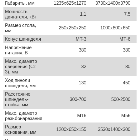
Габариты, мм
1235х625х1270
3730х1400х3790
Мощность
1.1
7.5
двигателя, кВт
Размер стола,
250x250x250
1000х800х650
мм
Конус шпинделя
MT-3
MТ-6
Напряжение
380
380
питания, В
Макс. диаметр
сверления (Ст.
32
80
3), мм
Ход пиноли
130
450
шпинделя, мм
Расстояние
шпиндель-
300-700
500-2500
стойка, мм
Макс. диаметр
M16
М56
резьбонарезания
Размер
1200х650х155
3530х1400х300
основания, мм