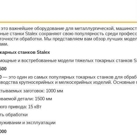
 это важнейшее оборудование для металлургической, машиност
рные станки Stalex сохраняют свою популярность среди профе
 точности обработки. Мы представляем вам обзор лучших модел
ами.
карных станков Stalex
 мощные и востребованные модели тяжелых токарных станков St
500
0
— это один из самых популярных токарных станков для обраб
зводства крупносерийных и мелкосерийных изделий. Основные
тываемых заготовок: 1000 мм
ваемой детали: 1500 мм
ого привода: 15 кВт
ть обработки
луживании и эксплуатации
000