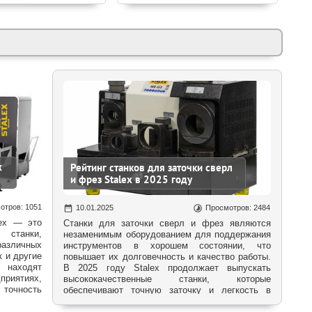
х
Рейтинг станков для заточки сверл
и фрез Stalex в 2025 году
отров: 1051
10.01.2025
Просмотров: 2484
lex — это
Станки для заточки сверл и фрез являются
 станки,
незаменимым оборудованием для поддержания
азличных
инструментов в хорошем состоянии, что
к и другие
повышает их долговечность и качество работы.
 находят
В 2025 году Stalex продолжает выпускать
приятиях,
высококачественные станки, которые
точность
обеспечивают точную заточку и легкость в
родолжает
эксплуатации. В этой статье мы представим
летворяют