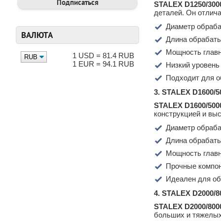
STALEX D1250/300
деталей. Он отлич
Диаметр обраба
ВАЛЮТА
Длина обрабаты
Мощность главн
1 USD = 81.4 RUB
1 EUR = 94.1 RUB
Низкий уровень
Подходит для о
3. STALEX D1600/5
STALEX D1600/500
конструкцией и выс
Диаметр обраба
Длина обрабаты
Мощность главн
Прочные компон
Идеален для об
4. STALEX D2000/8
STALEX D2000/800
больших и тяжелых 