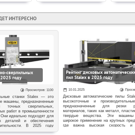
ДЕТ ИНТЕРЕСНО
Рейтинг дисковых автоматически
ьно-сверлильных
пил Stalex в 2025 году
в 2025 году
10.01.2025
Просм
Просмотров: 1100
Дисковые автоматические пилы Sta
льные станки Stalex — это
высокоточные и производительные
ые машины, предназначенные
предназначенные для резки р
я точных сверлильных,
материалов, таких как металл, пласти
ных работ в промышленности
твердые вещества. Эти машины
. Они идеально подходят для
широкое применение на крупных пред
ых деталей и обеспечения
где важна высокая скорость и 
дительности. В 2025 году
обработки. В 2025 году Stalex п
редлагает несколько моделей
предлагать решения, которые удов