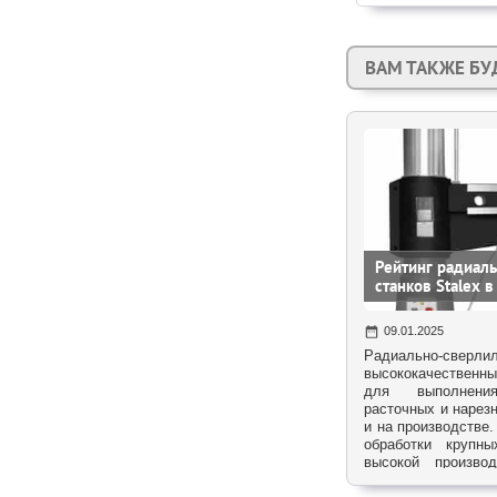
ВАМ ТАКЖЕ БУ
Рейтинг радиал
станков Stalex 
09.01.2025
Радиально-сверли
высококачественн
для выполнени
расточных и нарез
и на производстве
обработки крупн
высокой произво
компания Stalex п