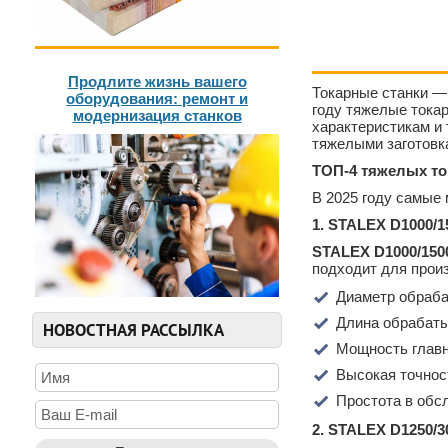
Продлите жизнь вашего
Токарные станки —
оборудования: ремонт и
году тяжелые тока
модернизация станков
характеристикам и
тяжелыми заготовк
ТОП-4 тяжелых то
В 2025 году самые
1. STALEX D1000/1
STALEX D1000/150
подходит для прои
Диаметр обраба
Длина обрабаты
НОВОСТНАЯ РАССЫЛКА
Мощность главн
Высокая точнос
Простота в обс
2. STALEX D1250/3