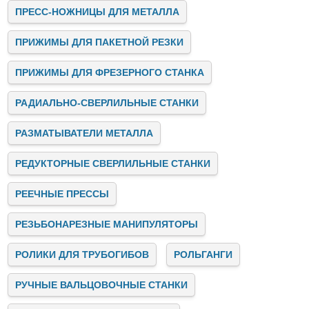
обслуживание оборудования и электричество.
ПРЕСС-НОЖНИЦЫ ДЛЯ МЕТАЛЛА
Заключение
ПРИЖИМЫ ДЛЯ ПАКЕТНОЙ РЕЗКИ
Stalex — это лидер на рынке промышленных станков,
предлагающий инновационные, надёжные и
высокопроизводительные решения для бизнеса. Мы
ПРИЖИМЫ ДЛЯ ФРЕЗЕРНОГО СТАНКА
помогаем предприятиям автоматизировать и улучшать
производственные процессы, предоставляя качественное
РАДИАЛЬНО-СВЕРЛИЛЬНЫЕ СТАНКИ
оборудование, консультации и поддержку на всех этапах
сотрудничества.
Если вы ищете надёжного партнёра для модернизации
РАЗМАТЫВАТЕЛИ МЕТАЛЛА
своего производства, свяжитесь с нами. Stalex готов
предложить вам лучшие решения для успешного развития
РЕДУКТОРНЫЕ СВЕРЛИЛЬНЫЕ СТАНКИ
вашего бизнеса!
РЕЕЧНЫЕ ПРЕССЫ
РЕЗЬБОНАРЕЗНЫЕ МАНИПУЛЯТОРЫ
РОЛИКИ ДЛЯ ТРУБОГИБОВ
РОЛЬГАНГИ
РУЧНЫЕ ВАЛЬЦОВОЧНЫЕ СТАНКИ