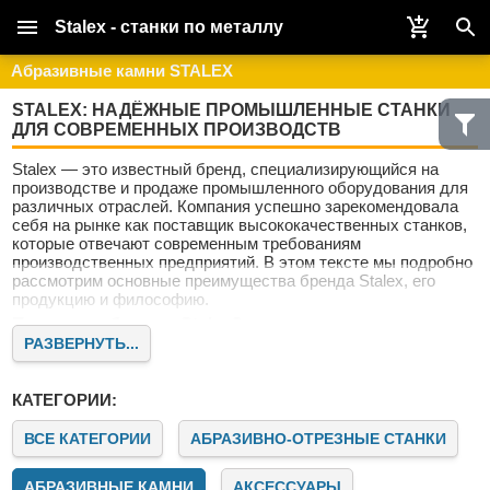
Stalex - станки по металлу
Абразивные камни STALEX
STALEX: НАДЁЖНЫЕ ПРОМЫШЛЕННЫЕ СТАНКИ
ДЛЯ СОВРЕМЕННЫХ ПРОИЗВОДСТВ
Stalex — это известный бренд, специализирующийся на
производстве и продаже промышленного оборудования для
различных отраслей. Компания успешно зарекомендовала
себя на рынке как поставщик высококачественных станков,
которые отвечают современным требованиям
производственных предприятий. В этом тексте мы подробно
рассмотрим основные преимущества бренда Stalex, его
продукцию и философию.
Почему выбирают Stalex?
РАЗВЕРНУТЬ...
Stalex — это не просто поставщик оборудования. Это
надёжный партнёр для предприятий, стремящихся к росту и
совершенствованию. Наши клиенты ценят нас за качество,
КАТЕГОРИИ:
надёжность и современный подход к машиностроению.
Качество и инновации
ВСЕ КАТЕГОРИИ
АБРАЗИВНО-ОТРЕЗНЫЕ СТАНКИ
Бренд Stalex известен своим стремлением к постоянному
совершенствованию продукции. Все станки проходят
АБРАЗИВНЫЕ КАМНИ
АКСЕССУАРЫ