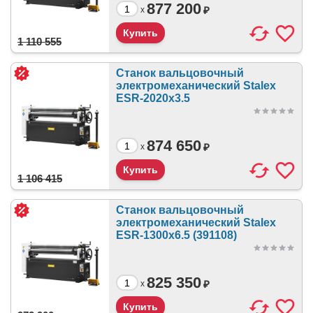
877 200
₽
x
1 110 555
Станок вальцовочный
электромеханический Stalex
ESR-2020x3.5
874 650
₽
x
1 106 415
Станок вальцовочный
электромеханический Stalex
ESR-1300x6.5 (391108)
825 350
₽
x