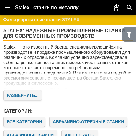
Stalex - станки по металлу
Фальцепрокатные станки STALEX
STALEX: НАДЁЖНЫЕ ПРОМЫШЛЕННЫЕ СТАНКИ
ДЛЯ СОВРЕМЕННЫХ ПРОИЗВОДСТВ
Stalex — это известный бренд, специализирующийся на
производстве и продаже промышленного оборудования для
различных отраслей. Компания успешно зарекомендовала
себя на рынке как поставщик высококачественных станков,
которые отвечают современным требованиям
производственных предприятий. В этом тексте мы подробно
рассмотрим основные преимущества бренда Stalex, его
продукцию и философию.
Почему выбирают Stalex?
РАЗВЕРНУТЬ...
Stalex — это не просто поставщик оборудования. Это
надёжный партнёр для предприятий, стремящихся к росту и
совершенствованию. Наши клиенты ценят нас за качество,
КАТЕГОРИИ:
надёжность и современный подход к машиностроению.
Качество и инновации
ВСЕ КАТЕГОРИИ
АБРАЗИВНО-ОТРЕЗНЫЕ СТАНКИ
Бренд Stalex известен своим стремлением к постоянному
совершенствованию продукции. Все станки проходят
АБРАЗИВНЫЕ КАМНИ
АКСЕССУАРЫ