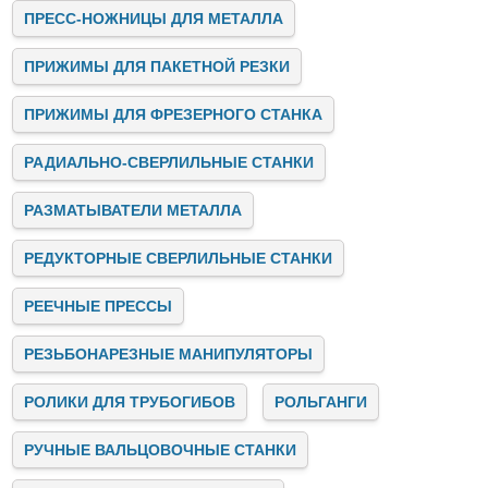
обслуживание оборудования и электричество.
ПРЕСС-НОЖНИЦЫ ДЛЯ МЕТАЛЛА
Заключение
ПРИЖИМЫ ДЛЯ ПАКЕТНОЙ РЕЗКИ
Stalex — это лидер на рынке промышленных станков,
предлагающий инновационные, надёжные и
высокопроизводительные решения для бизнеса. Мы
ПРИЖИМЫ ДЛЯ ФРЕЗЕРНОГО СТАНКА
помогаем предприятиям автоматизировать и улучшать
производственные процессы, предоставляя качественное
РАДИАЛЬНО-СВЕРЛИЛЬНЫЕ СТАНКИ
оборудование, консультации и поддержку на всех этапах
сотрудничества.
Если вы ищете надёжного партнёра для модернизации
РАЗМАТЫВАТЕЛИ МЕТАЛЛА
своего производства, свяжитесь с нами. Stalex готов
предложить вам лучшие решения для успешного развития
РЕДУКТОРНЫЕ СВЕРЛИЛЬНЫЕ СТАНКИ
вашего бизнеса!
РЕЕЧНЫЕ ПРЕССЫ
РЕЗЬБОНАРЕЗНЫЕ МАНИПУЛЯТОРЫ
РОЛИКИ ДЛЯ ТРУБОГИБОВ
РОЛЬГАНГИ
РУЧНЫЕ ВАЛЬЦОВОЧНЫЕ СТАНКИ