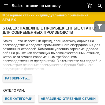
Stalex - станки по металлу
Фрезерные станки индивидуального применения
STALEX
STALEX: НАДЁЖНЫЕ ПРОМЫШЛЕННЫЕ СТАНКИ
ДЛЯ СОВРЕМЕННЫХ ПРОИЗВОДСТВ
Stalex — это известный бренд, специализирующийся на
производстве и продаже промышленного оборудования для
различных отраслей. Компания успешно зарекомендовала
себя на рынке как поставщик высококачественных станков,
которые отвечают современным требованиям
производственных предприятий. В этом тексте мы подробно
рассмотрим основные преимущества бренда Stalex, его
продукцию и философию.
Почему выбирают Stalex?
РАЗВЕРНУТЬ...
Stalex — это не просто поставщик оборудования. Это
надёжный партнёр для предприятий, стремящихся к росту и
совершенствованию. Наши клиенты ценят нас за качество,
КАТЕГОРИИ:
надёжность и современный подход к машиностроению.
Качество и инновации
ВСЕ КАТЕГОРИИ
АБРАЗИВНО-ОТРЕЗНЫЕ СТАНКИ
Бренд Stalex известен своим стремлением к постоянному