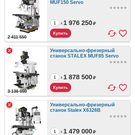
MUF150 Servo
1 976 250
₽
x
2 411 550
Универсально-фрезерный
станок STALEX MUF85 Servo
1 878 500
₽
x
3 136 050
Универсально-фрезерный
станок Stalex X6326B
1 479 000
₽
x