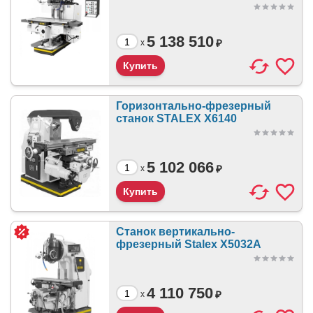
5 138 510
₽
x
Горизонтально-фрезерный
станок STALEX X6140
5 102 066
₽
x
Станок вертикально-
фрезерный Stalex X5032A
4 110 750
₽
x