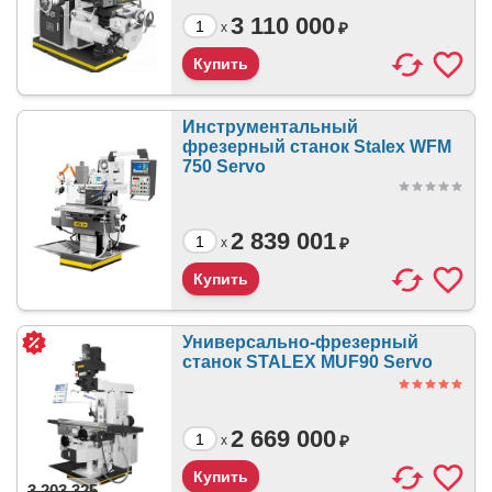
3 110 000
₽
x
Инструментальный
фрезерный станок Stalex WFM
750 Servo
2 839 001
₽
x
Универсально-фрезерный
станок STALEX MUF90 Servo
2 669 000
₽
x
3 203 325