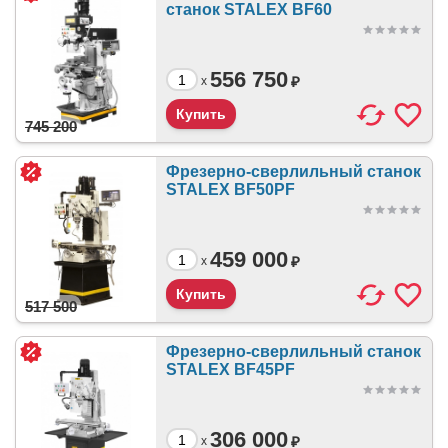
станок STALEX BF60
556 750
₽
x
745 200
Фрезерно-сверлильный станок
STALEX BF50PF
459 000
₽
x
517 500
Фрезерно-сверлильный станок
STALEX BF45PF
306 000
₽
x