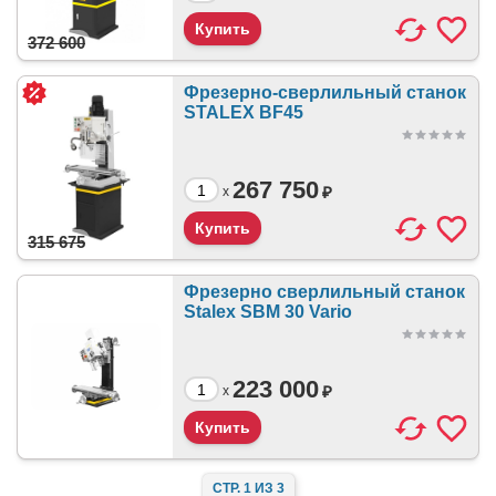
372 600
Фрезерно-сверлильный станок
STALEX BF45
267 750
₽
x
315 675
Фрезерно сверлильный станок
Stalex SBM 30 Vario
223 000
₽
x
СТР. 1 ИЗ 3