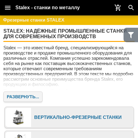
Stalex - станки по металлу
Фрезерные станки STALEX
STALEX: НАДЁЖНЫЕ ПРОМЫШЛЕННЫЕ СТАНКИ
ДЛЯ СОВРЕМЕННЫХ ПРОИЗВОДСТВ
Stalex — это известный бренд, специализирующийся на
производстве и продаже промышленного оборудования для
различных отраслей. Компания успешно зарекомендовала
себя на рынке как поставщик высококачественных станков,
которые отвечают современным требованиям
производственных предприятий. В этом тексте мы подробно
рассмотрим основные преимущества бренда Stalex, его
продукцию и философию.
Почему выбирают Stalex?
РАЗВЕРНУТЬ...
Stalex — это не просто поставщик оборудования. Это
надёжный партнёр для предприятий, стремящихся к росту и
совершенствованию. Наши клиенты ценят нас за качество,
надёжность и современный подход к машиностроению.
ВЕРТИКАЛЬНО-ФРЕЗЕРНЫЕ СТАНКИ
Качество и инновации
Бренд Stalex известен своим стремлением к постоянному
совершенствованию продукции. Все станки проходят