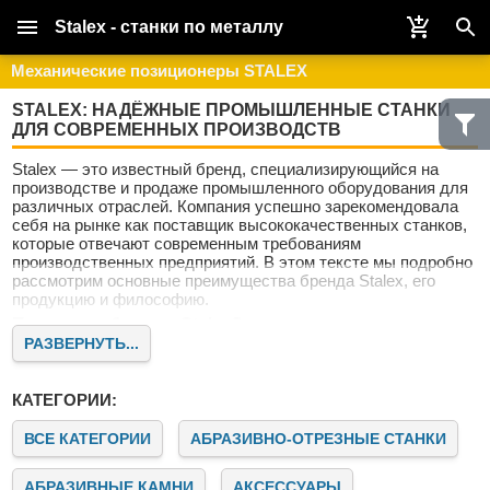
Stalex - станки по металлу
Механические позиционеры STALEX
STALEX: НАДЁЖНЫЕ ПРОМЫШЛЕННЫЕ СТАНКИ
ДЛЯ СОВРЕМЕННЫХ ПРОИЗВОДСТВ
Stalex — это известный бренд, специализирующийся на
производстве и продаже промышленного оборудования для
различных отраслей. Компания успешно зарекомендовала
себя на рынке как поставщик высококачественных станков,
которые отвечают современным требованиям
производственных предприятий. В этом тексте мы подробно
рассмотрим основные преимущества бренда Stalex, его
продукцию и философию.
Почему выбирают Stalex?
РАЗВЕРНУТЬ...
Stalex — это не просто поставщик оборудования. Это
надёжный партнёр для предприятий, стремящихся к росту и
совершенствованию. Наши клиенты ценят нас за качество,
КАТЕГОРИИ:
надёжность и современный подход к машиностроению.
Качество и инновации
ВСЕ КАТЕГОРИИ
АБРАЗИВНО-ОТРЕЗНЫЕ СТАНКИ
Бренд Stalex известен своим стремлением к постоянному
совершенствованию продукции. Все станки проходят
АБРАЗИВНЫЕ КАМНИ
АКСЕССУАРЫ