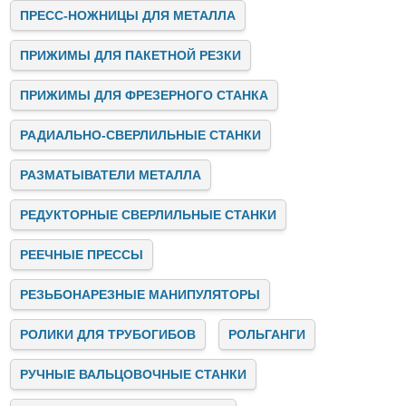
обслуживание оборудования и электричество.
ПРЕСС-НОЖНИЦЫ ДЛЯ МЕТАЛЛА
Заключение
ПРИЖИМЫ ДЛЯ ПАКЕТНОЙ РЕЗКИ
Stalex — это лидер на рынке промышленных станков,
предлагающий инновационные, надёжные и
высокопроизводительные решения для бизнеса. Мы
ПРИЖИМЫ ДЛЯ ФРЕЗЕРНОГО СТАНКА
помогаем предприятиям автоматизировать и улучшать
производственные процессы, предоставляя качественное
РАДИАЛЬНО-СВЕРЛИЛЬНЫЕ СТАНКИ
оборудование, консультации и поддержку на всех этапах
сотрудничества.
Если вы ищете надёжного партнёра для модернизации
РАЗМАТЫВАТЕЛИ МЕТАЛЛА
своего производства, свяжитесь с нами. Stalex готов
предложить вам лучшие решения для успешного развития
РЕДУКТОРНЫЕ СВЕРЛИЛЬНЫЕ СТАНКИ
вашего бизнеса!
РЕЕЧНЫЕ ПРЕССЫ
РЕЗЬБОНАРЕЗНЫЕ МАНИПУЛЯТОРЫ
РОЛИКИ ДЛЯ ТРУБОГИБОВ
РОЛЬГАНГИ
РУЧНЫЕ ВАЛЬЦОВОЧНЫЕ СТАНКИ