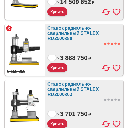
14 509 652
₽
x
Станок радиально-
сверлильный STALEX
RD2500x80
3 888 750
₽
x
6 158 250
Станок радиально-
сверлильный STALEX
RD2000x63
3 701 750
₽
x