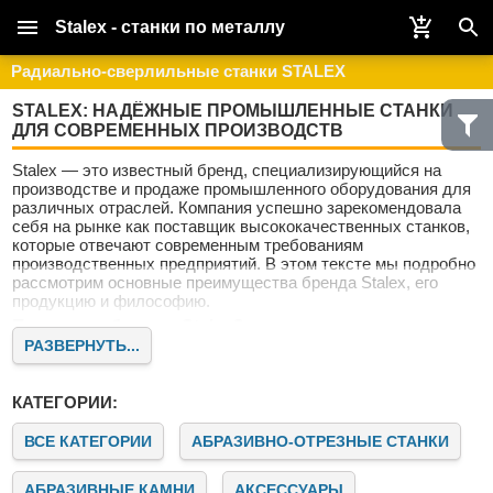
Stalex - станки по металлу
Радиально-сверлильные станки STALEX
STALEX: НАДЁЖНЫЕ ПРОМЫШЛЕННЫЕ СТАНКИ
ДЛЯ СОВРЕМЕННЫХ ПРОИЗВОДСТВ
Stalex — это известный бренд, специализирующийся на
производстве и продаже промышленного оборудования для
различных отраслей. Компания успешно зарекомендовала
себя на рынке как поставщик высококачественных станков,
которые отвечают современным требованиям
производственных предприятий. В этом тексте мы подробно
рассмотрим основные преимущества бренда Stalex, его
продукцию и философию.
Почему выбирают Stalex?
РАЗВЕРНУТЬ...
Stalex — это не просто поставщик оборудования. Это
надёжный партнёр для предприятий, стремящихся к росту и
совершенствованию. Наши клиенты ценят нас за качество,
КАТЕГОРИИ:
надёжность и современный подход к машиностроению.
Качество и инновации
ВСЕ КАТЕГОРИИ
АБРАЗИВНО-ОТРЕЗНЫЕ СТАНКИ
Бренд Stalex известен своим стремлением к постоянному
совершенствованию продукции. Все станки проходят
АБРАЗИВНЫЕ КАМНИ
АКСЕССУАРЫ