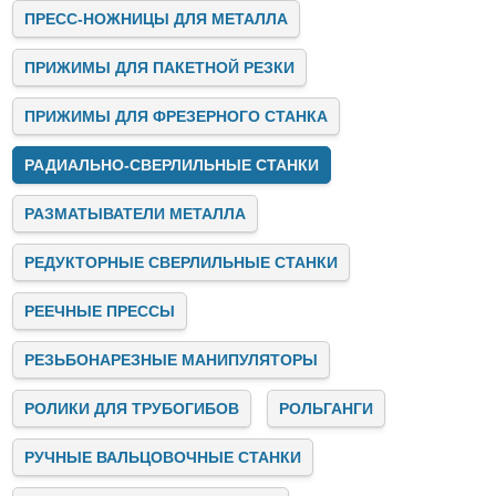
обслуживание оборудования и электричество.
ПРЕСС-НОЖНИЦЫ ДЛЯ МЕТАЛЛА
Заключение
ПРИЖИМЫ ДЛЯ ПАКЕТНОЙ РЕЗКИ
Stalex — это лидер на рынке промышленных станков,
предлагающий инновационные, надёжные и
высокопроизводительные решения для бизнеса. Мы
ПРИЖИМЫ ДЛЯ ФРЕЗЕРНОГО СТАНКА
помогаем предприятиям автоматизировать и улучшать
производственные процессы, предоставляя качественное
РАДИАЛЬНО-СВЕРЛИЛЬНЫЕ СТАНКИ
оборудование, консультации и поддержку на всех этапах
сотрудничества.
Если вы ищете надёжного партнёра для модернизации
РАЗМАТЫВАТЕЛИ МЕТАЛЛА
своего производства, свяжитесь с нами. Stalex готов
предложить вам лучшие решения для успешного развития
РЕДУКТОРНЫЕ СВЕРЛИЛЬНЫЕ СТАНКИ
вашего бизнеса!
РЕЕЧНЫЕ ПРЕССЫ
РЕЗЬБОНАРЕЗНЫЕ МАНИПУЛЯТОРЫ
РОЛИКИ ДЛЯ ТРУБОГИБОВ
РОЛЬГАНГИ
РУЧНЫЕ ВАЛЬЦОВОЧНЫЕ СТАНКИ