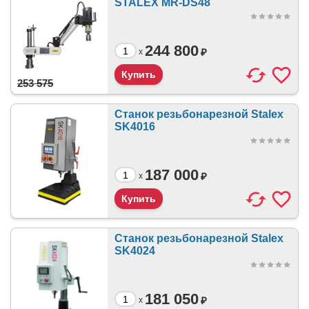
STALEX MR-DS48
244 800
₽
x
253 575
Станок резьбонарезной Stalex
SK4016
187 000
₽
x
Станок резьбонарезной Stalex
SK4024
181 050
₽
x