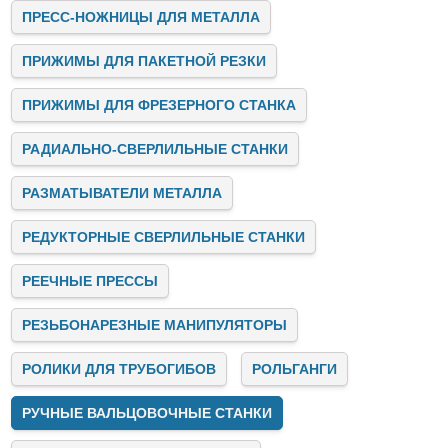
обслуживание оборудования и электричество.
ПРЕСС-НОЖНИЦЫ ДЛЯ МЕТАЛЛА
Заключение
ПРИЖИМЫ ДЛЯ ПАКЕТНОЙ РЕЗКИ
Stalex — это лидер на рынке промышленных станков,
предлагающий инновационные, надёжные и
высокопроизводительные решения для бизнеса. Мы
ПРИЖИМЫ ДЛЯ ФРЕЗЕРНОГО СТАНКА
помогаем предприятиям автоматизировать и улучшать
производственные процессы, предоставляя качественное
РАДИАЛЬНО-СВЕРЛИЛЬНЫЕ СТАНКИ
оборудование, консультации и поддержку на всех этапах
сотрудничества.
Если вы ищете надёжного партнёра для модернизации
РАЗМАТЫВАТЕЛИ МЕТАЛЛА
своего производства, свяжитесь с нами. Stalex готов
предложить вам лучшие решения для успешного развития
РЕДУКТОРНЫЕ СВЕРЛИЛЬНЫЕ СТАНКИ
вашего бизнеса!
РЕЕЧНЫЕ ПРЕССЫ
РЕЗЬБОНАРЕЗНЫЕ МАНИПУЛЯТОРЫ
РОЛИКИ ДЛЯ ТРУБОГИБОВ
РОЛЬГАНГИ
РУЧНЫЕ ВАЛЬЦОВОЧНЫЕ СТАНКИ