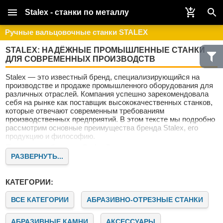
Stalex - станки по металлу
Ручные вальцовочные станки STALEX
STALEX: НАДЁЖНЫЕ ПРОМЫШЛЕННЫЕ СТАНКИ
ДЛЯ СОВРЕМЕННЫХ ПРОИЗВОДСТВ
Stalex — это известный бренд, специализирующийся на
производстве и продаже промышленного оборудования для
различных отраслей. Компания успешно зарекомендовала
себя на рынке как поставщик высококачественных станков,
которые отвечают современным требованиям
производственных предприятий. В этом тексте мы подробно
рассмотрим основные преимущества бренда Stalex, его
продукцию и философию.
Почему выбирают Stalex?
РАЗВЕРНУТЬ...
Stalex — это не просто поставщик оборудования. Это
надёжный партнёр для предприятий, стремящихся к росту и
совершенствованию. Наши клиенты ценят нас за качество,
КАТЕГОРИИ:
надёжность и современный подход к машиностроению.
Качество и инновации
ВСЕ КАТЕГОРИИ
АБРАЗИВНО-ОТРЕЗНЫЕ СТАНКИ
Бренд Stalex известен своим стремлением к постоянному
совершенствованию продукции. Все станки проходят
АБРАЗИВНЫЕ КАМНИ
АКСЕССУАРЫ