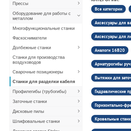
Бренд Stalex извес
Прессы
каждом этапе прои
Все категории
соответствовать с
Оборудование для работы с
долговечностью и 
металлом
Аксессуары для в
Широкий ассортим
Многофункциональные станки
Компания Stalex пр
ассортименте пред
Аксессуары для л
Фаскосниматели
Листогибочные
Долбежные станки
Аналоги 16В20
Гильотинные 
Станки для производства
Токарные стан
воздуховодов
Арматурогибы ру
Гидравлическ
Сварочные позиционеры
Каждая модель ста
Вытяжки для зато
как на крупных пре
Станки для разделки кабеля
Преимущества ста
Гидравлические п
Профилегибы (трубогибы)
Надёжность и дол
Одной из ключевых
Заточные станки
комплектующие, чт
Горизонтально-фр
где простои непри
Дисковые пилы
Высокая произво
Кровельные станк
Шлифовальные станки
Промышленные стан
автоматизации проц