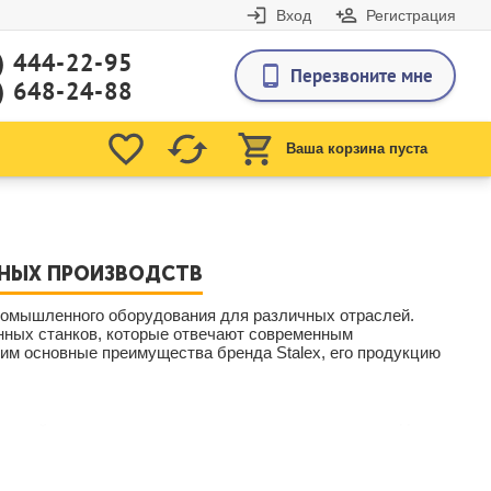
Вход
Регистрация
) 444-22-95
Перезвоните мне
) 648-24-88
Ваша корзина пуста
ННЫХ ПРОИЗВОДСТВ
промышленного оборудования для различных отраслей.
нных станков, которые отвечают современным
им основные преимущества бренда Stalex, его продукцию
приятий, стремящихся к росту и совершенствованию. Наши
нию.