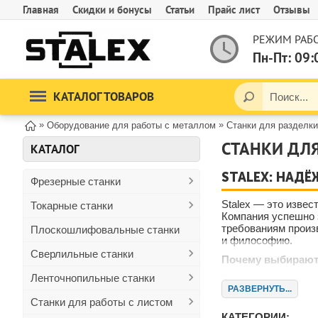
Главная
Скидки и бонусы
Статьи
Прайс лист
Отзывы
РЕЖИМ РАБО
Пн-Пт: 09:
КАТАЛОГ ТОВАРОВ
»
»
Оборудование для работы с металлом
Станки для разделки
СТАНКИ ДЛЯ
КАТАЛОГ
STALEX: НАД
Фрезерные станки
Stalex — это изве
Токарные станки
Компания успешно 
требованиям произ
Плоскошлифовальные станки
и философию.
Сверлильные станки
Почему выбирают 
Ленточнопильные станки
Stalex — это не п
РАЗВЕРНУТЬ...
клиенты ценят нас
Станки для работы с листом
Качество и иннов
КАТЕГОРИИ: