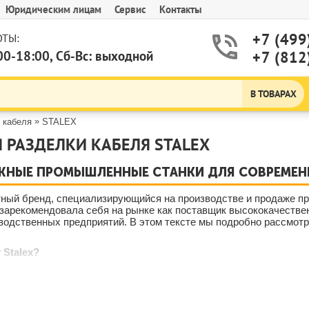
Юридическим лицам
Сервис
Контакты
+7 (499
ТЫ:
00-18:00, Сб-Вс: выходной
+7 (812
В ТОВАРАХ
»
 кабеля
STALEX
 РАЗДЕЛКИ КАБЕЛЯ STALEX
ЁЖНЫЕ ПРОМЫШЛЕННЫЕ СТАНКИ ДЛЯ СОВРЕМЕ
стный бренд, специализирующийся на производстве и продаже 
зарекомендовала себя на рынке как поставщик высококачестве
водственных предприятий. В этом тексте мы подробно рассмотр
Stalex?
росто поставщик оборудования. Это надёжный партнёр для пред
 за качество, надёжность и современный подход к машинострое
ации