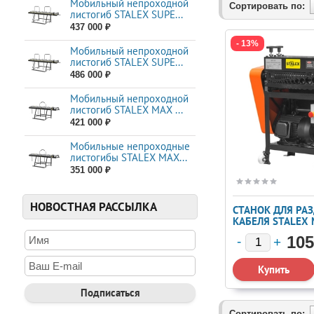
Мобильный непроходной
Один из наших кли
Сортировать по:
листогиб STALEX SUPE...
станков Stalex. В 
437 000 ₽
расходы на обслуж
- 13%
Заключение
Мобильный непроходной
листогиб STALEX SUPE...
Stalex — это лиде
486 000 ₽
бизнеса. Мы помог
консультации и под
Мобильный непроходной
листогиб STALEX MAX ...
Если вы ищете надё
421 000 ₽
для успешного разв
Мобильные непроходные
листогибы STALEX МАХ...
351 000 ₽
НОВОСТНАЯ РАССЫЛКА
СТАНОК ДЛЯ РА
КАБЕЛЯ STALEX 
105
Сортировать по: