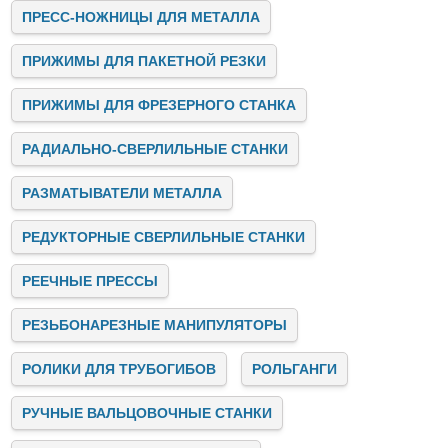
обслуживание оборудования и электричество.
ПРЕСС-НОЖНИЦЫ ДЛЯ МЕТАЛЛА
Заключение
ПРИЖИМЫ ДЛЯ ПАКЕТНОЙ РЕЗКИ
Stalex — это лидер на рынке промышленных станков,
предлагающий инновационные, надёжные и
высокопроизводительные решения для бизнеса. Мы
ПРИЖИМЫ ДЛЯ ФРЕЗЕРНОГО СТАНКА
помогаем предприятиям автоматизировать и улучшать
производственные процессы, предоставляя качественное
РАДИАЛЬНО-СВЕРЛИЛЬНЫЕ СТАНКИ
оборудование, консультации и поддержку на всех этапах
сотрудничества.
Если вы ищете надёжного партнёра для модернизации
РАЗМАТЫВАТЕЛИ МЕТАЛЛА
своего производства, свяжитесь с нами. Stalex готов
предложить вам лучшие решения для успешного развития
РЕДУКТОРНЫЕ СВЕРЛИЛЬНЫЕ СТАНКИ
вашего бизнеса!
РЕЕЧНЫЕ ПРЕССЫ
РЕЗЬБОНАРЕЗНЫЕ МАНИПУЛЯТОРЫ
РОЛИКИ ДЛЯ ТРУБОГИБОВ
РОЛЬГАНГИ
РУЧНЫЕ ВАЛЬЦОВОЧНЫЕ СТАНКИ