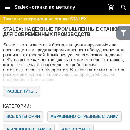
Stalex - станки по металлу
Тяжелые сверлильные станки STALEX
STALEX: НАДЁЖНЫЕ ПРОМЫШЛЕННЫЕ СТАНКИ
ДЛЯ СОВРЕМЕННЫХ ПРОИЗВОДСТВ
Stalex — это известный бренд, специализирующийся на
производстве и продаже промышленного оборудования для
различных отраслей. Компания успешно зарекомендовала
себя на рынке как поставщик высококачественных станков,
которые отвечают современным требованиям
производственных предприятий. В этом тексте мы подробно
рассмотрим основные преимущества бренда Stalex, его
продукцию и философию.
Почему выбирают Stalex?
РАЗВЕРНУТЬ...
Stalex — это не просто поставщик оборудования. Это
надёжный партнёр для предприятий, стремящихся к росту и
совершенствованию. Наши клиенты ценят нас за качество,
КАТЕГОРИИ:
надёжность и современный подход к машиностроению.
Качество и инновации
ВСЕ КАТЕГОРИИ
АБРАЗИВНО-ОТРЕЗНЫЕ СТАНКИ
Бренд Stalex известен своим стремлением к постоянному
совершенствованию продукции. Все станки проходят
АБРАЗИВНЫЕ КАМНИ
АКСЕССУАРЫ