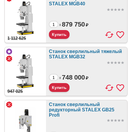
STALEX MGB40
879 750
₽
x
1 112 625
Станок сверлильный тяжелый
STALEX MGB32
748 000
₽
x
947 025
Станок сверлильный
редукторный STALEX GB25
Profi