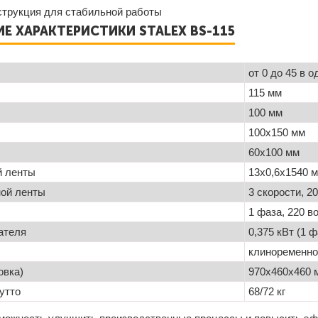
струкция для стабильной работы
Е ХАРАКТЕРИСТИКИ STALEX BS-115
от 0 до 45 в 
115 мм
100 мм
100x150 мм
60x100 мм
й ленты
13х0,6х1540 
ной ленты
3 скорости, 2
1 фаза, 220 во
ателя
0,375 кВт (1 
клиноременно
овка)
970х460х460 
утто
68/72 кг