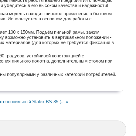
ффективность работы вашего предприятия с помощью
и убедитесь в его высоком качестве и надежности!
анная модель находит широкое применение в бытовом
ких. Используется в основном для работы с
яет 100 х 150мм. Подъём пильной рамы, зажим
му возможно установить в вертикальном положении -
ких материалов (для которых не требуется фиксация в
.
0 градусов, устойчивой конструкцией с
жения пильного полотна, дополнительным столом при
ны популярными у различных категорий потребителей.
точнопильный Stalex BS-85 (... »