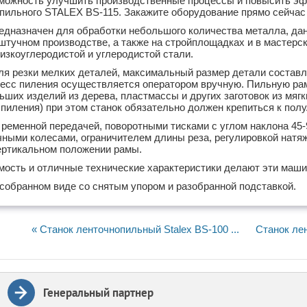
зможность улучшить производственные процессы и повысить э
пильного STALEX BS-115. Закажите оборудование прямо сейчас 
редназначен для обработки небольшого количества металла, д
штучном производстве, а также на стройплощадках и в мастерс
низкоуглеродистой и углеродистой стали.
ля резки мелких деталей, максимальный размер детали составл
цесс пиления осуществляется оператором вручную. Пильную ра
ьших изделий из дерева, пластмассы и других заготовок из мяг
 пиления) при этом станок обязательно должен крепиться к полу
ременной передачей, поворотными тисками с углом наклона 45-9
ными колесами, ограничителем длины реза, регулировкой натя
вертикальном положении рамы.
мость и отличные технические характеристики делают эти маши
собранном виде со снятым упором и разобранной подставкой.
« Станок ленточнопильный Stalex BS-100 ...
Станок лен
Генеральный партнер