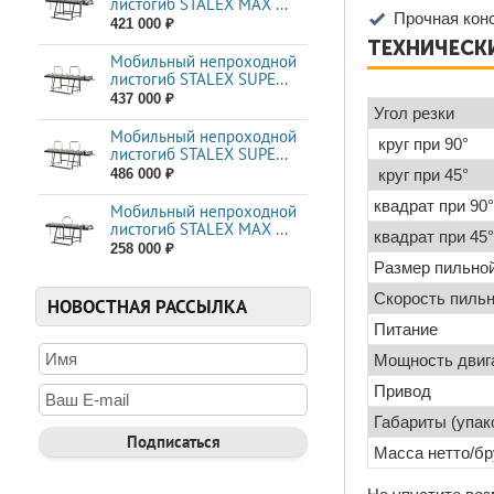
листогиб STALEX MAX ...
Прочная кон
421 000 ₽
ТЕХНИЧЕСКИ
Мобильный непроходной
листогиб STALEX SUPE...
437 000 ₽
Угол резки
Мобильный непроходной
круг при 90°
листогиб STALEX SUPE...
486 000 ₽
круг при 45°
квадрат при 90°
Мобильный непроходной
листогиб STALEX MAX ...
квадрат при 45°
258 000 ₽
Размер пильно
Скорость пиль
НОВОСТНАЯ РАССЫЛКА
Питание
Мощность двиг
Привод
Габариты (упак
Масса нетто/бр