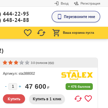
Вход
Регистрация
) 444-22-95
Перезвоните мне
) 648-24-88
Ваша корзина пуста
2)
(голосов
)
3.0
350
Артикул: sta388002
47 600
+
476 баллов
₽
Купить в 1 клик