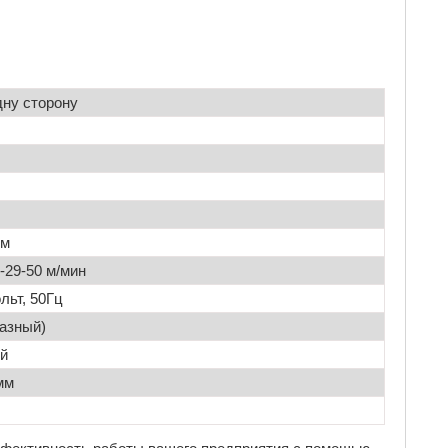
одну сторону
мм
0-29-50 м/мин
льт, 50Гц
фазный)
й
мм