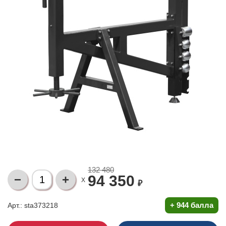
132 480
94 350
X
₽
+
944 балла
Арт.: sta373218