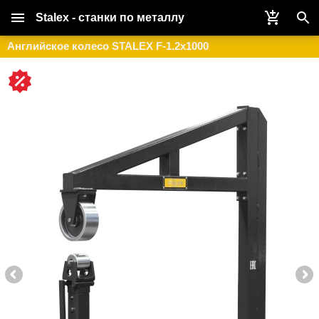
Stalex - станки по металлу
Английское колесо STALEX F-1.2х1000