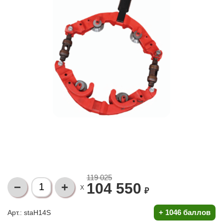
119 025
104 550
X
₽
+
1046 баллов
Арт.: staH14S