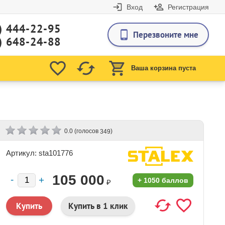
Вход
Регистрация
) 444-22-95
Перезвоните мне
) 648-24-88
Ваша корзина пуста
(голосов
)
0.0
349
Артикул: sta101776
105 000
+
1050 баллов
₽
Купить в 1 клик