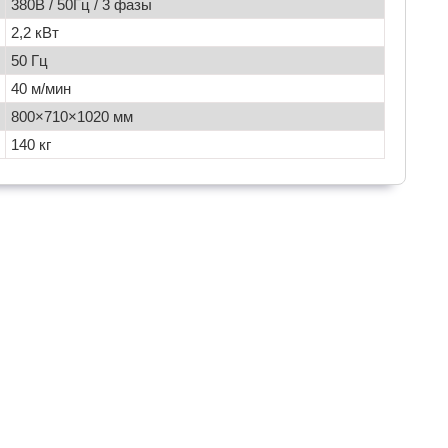
380В / 50Гц / 3 фазы
2,2 кВт
50 Гц
40 м/мин
800×710×1020 мм
140 кг