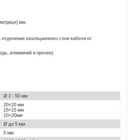
матрице) мм.
. отделение изоляционного слоя кабеля от
едь, алюминий и прочее).
.
Ø 2 - 50 мм
20×20 мм
15×15 мм
10×20мм
Ø до 5 мм
5 мм