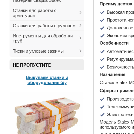
Лазерная сварка Stalex
Преимущества
Станки для работы с
Высокая про
арматурой
Простота ис
Станки для работы с рулоном
Долговечнос
Экономия вр
Инструменты для обработки
труб
Особенности
Тиски и угловые зажимы
Автоматичес
Регулируема
НЕ ПРОПУСТИТЕ
Возможность
Назначение
Выкупаем станки и
оборудование б/у
Станок Stalex M
Сферы примен
Производств
Телекоммуни
Электротехн
Модель Stalex M
используемого и