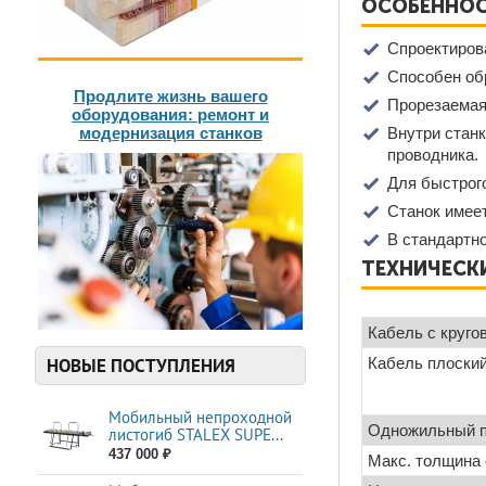
ОСОБЕННО
Спроектиров
Способен обр
Продлите жизнь вашего
Прорезаемая
оборудования: ремонт и
Внутри станк
модернизация станков
проводника.
Для быстрого
Станок имее
В стандартно
ТЕХНИЧЕСК
Кабель с круго
НОВЫЕ ПОСТУПЛЕНИЯ
Кабель плоски
Мобильный непроходной
Одножильный п
листогиб STALEX SUPE...
437 000 ₽
Макс. толщина 