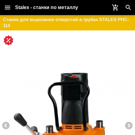
Stalex - станки по металлу
Станок для вырезания отверстий в трубах STALEX PHC-
114