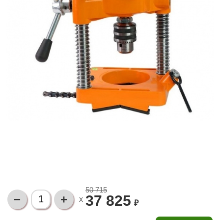
50 715
37 825
X
₽