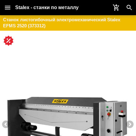
Stalex - станки по металлу
Станок листогибочный электромеханический Stalex
EFMS 2520 (373312)