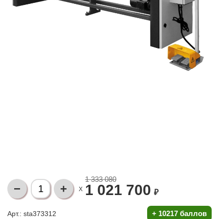
1 333 080
1 021 700
X
₽
+
10217 баллов
Арт.: sta373312