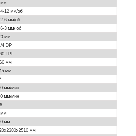
 мм
64-12 мм/об
32-6 мм/об
16-3 мм/ об
20 мм
1/4 DP
-60 TPI
-60 мм
45 мм
º
40 мм/мин
70 мм/мин
6
 мм
0 мм
20х2380х2510 мм