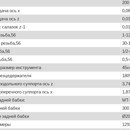
200
ача ось x
0,0
ача ось z
0,0
 салазок z-1
0,0
зьба,56
1-1
 резьба,56
30-
ба,56
1/2
ьба,56
0,5
размер инструмента
45х
резцедержателя
180
продольного суппорта ось z
3,7
оперечного суппорта ось x
1,8
адней бабки:
MT-
ней бабки
300
 задней бабки
Ø20
змеры
129