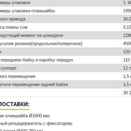
змеры упаковки
1. 
змеры упаковки планшайбы
195
ного привода
30,
са помпы сож
0,1
крутящий момент на шпинделе
128
усилие резания(продольное/поперечное)
450
ж
120
 переднюю бабку и коробку передач
110
 суппорт
12 
ного перемещения
1,5
ателя перемещения задней бабки
1,5
30 1
ПОСТАВКИ:
вая планшайба Ø1600 мм;
нный резцедержатель с фиксатором;
 люнет Ø400-750 мм