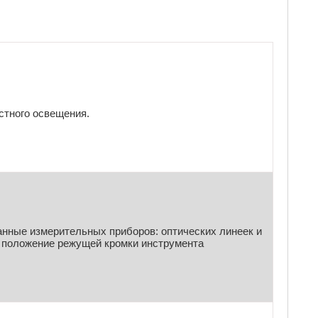
стного освещения.
анные измерительных приборов: оптических линеек и
т положение режущей кромки инструмента