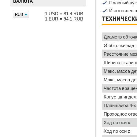
ВАЛЮТА
Плавный пус
Изготовлен 
1 USD = 81.4 RUB
ТЕХНИЧЕСКИ
1 EUR = 94.1 RUB
Диаметр обточк
Ø обточки над
Расстояние ме
Ширина станин
Макс. масса де
Макс. масса д
Частота вращен
Конус шпиндел
Планшайба 4-х
Проходное отв
Ход по оси x
Ход по оси z