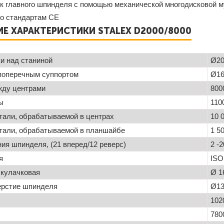
к главного шпинделя с помощью механической многодисковой 
по стандартам СЕ
Е ХАРАКТЕРИСТИКИ STALEX D2000/8000
и над станиной
Ø20
 поперечным суппортом
Ø16
жду центрами
800
ы
110
тали, обрабатываемой в центрах
10 0
етали, обрабатываемой в планшайбе
1 50
ия шпинделя, (21 вперед/12 реверс)
2 -
я
ISO
 кулачковая
Ø 1
ерстие шпинделя
Ø13
102
780