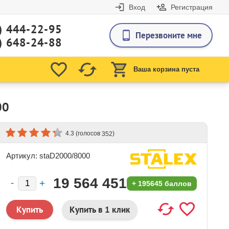
Вход
Регистрация
) 444-22-95
Перезвоните мне
) 648-24-88
Ваша корзина пуста
00
(голосов
)
4.3
352
Артикул: staD2000/8000
19 564 451
+
195645 баллов
₽
Купить в 1 клик