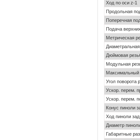
Ход по оси z-1
Продольная под
Поперечная под
Подача верхних
Метрическая ре
Диаметральная
Дюймовая резь
Модульная рез
Максимальный 
Угол поворота 
Ускор. перем. 
Ускор. перем. п
Конус пиноли з
Ход пиноли зад
Диаметр пиноли
Габаритные ра