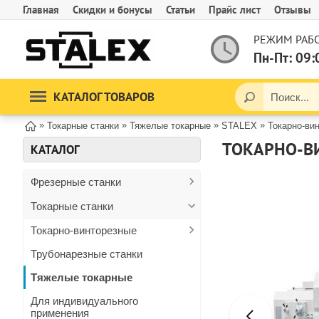
Главная
Скидки и бонусы
Статьи
Прайс лист
Отзывы
РЕЖИМ РАБО
Пн-Пт: 09:
КАТАЛОГ ТОВАРОВ
»
»
»
»
Токарные станки
Тяжелые токарные
STALEX
Токарно-ви
ТОКАРНО-В
КАТАЛОГ
Фрезерные станки
Токарные станки
Токарно-винторезные
Трубонарезные станки
Тяжелые токарные
Для индивидуального
применения