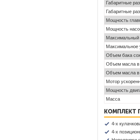
Габаритные ра
Габаритные ра
Мощность глав
Мощность насо
Максимальный 
Максимальное 
Объем бака со
Объем масла в
Объем масла в
Мотор ускорен
Мощность двиг
Масса
КОМПЛЕКТ 
4-х кулачко
4-х позицио
Неподвижный