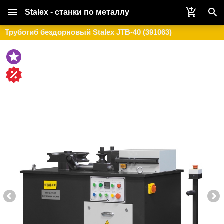
Stalex - станки по металлу
Трубогиб бездорновый Stalex JTB-40 (391063)