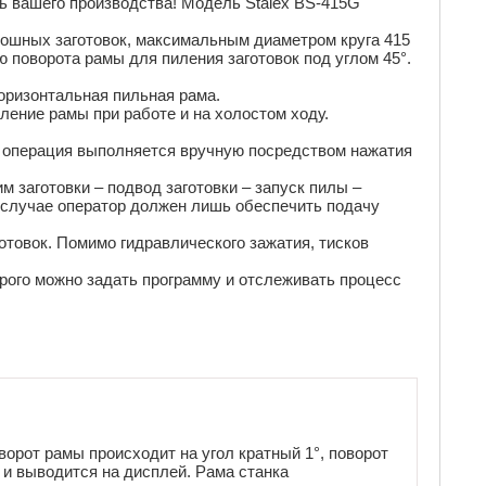
ь вашего производства! Модель Stalex BS-415G
лошных заготовок, максимальным диаметром круга 415
ю поворота рамы для пиления заготовок под углом 45°.
оризонтальная пильная рама.
ление рамы при работе и на холостом ходу.
я операция выполняется вручную посредством нажатия
м заготовки – подвод заготовки – запуск пилы –
м случае оператор должен лишь обеспечить подачу
товок. Помимо гидравлического зажатия, тисков
рого можно задать программу и отслеживать процесс
Поворот рамы происходит на угол кратный 1°, поворот
 и выводится на дисплей. Рама станка