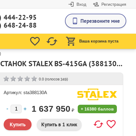
Вход
Регистрация
) 444-22-95
Перезвоните мне
) 648-24-88
Ваша корзина пуста
)
АВТОМАТИЧЕСКИЙ ЛЕНТОЧНОПИЛЬНЫЙ КОЛОННЫЙ СТАНОК STALEX BS-415GA (388130A)
(голосов
)
0.0
349
Артикул: sta388130A
1 637 950
+
16380 баллов
₽
Купить в 1 клик