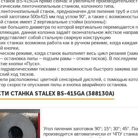
 станок BS-415GA прямо сейчас и увеличьте производительност
тическим ленточнопильным станком, колонного типа.
ленточнопильный станок, предназначен для пиления труб и сп
ной заготовки 500x415 мм под углом 90°, а также с возможность
 станок имеет 2 вертикальные стойки (колонны):
ная большего диаметра по которой вертикально перемещается г
вляющая, данная колонна задаёт окончательное жёсткое направ
представляет собой стальную сварную конструкцию
их станках возможна работа как в ручном режиме, когда кажда
й кнопки,
ическом режиме, когда станок выполняет весь цикл резания (зажи
– остановка пилы – подъем рамы – отжим тисков). В последне
атие кнопки «Пуск».
гидравлическими тисками с возможностью быстрого зажима заго
кий ход тисков.
ели расположены: цветной сенсорный дисплей, с помощью кото
тор скорости опускания пилы и кнопка аварийного останова.
И СТАНКА STALEX BS-415GA (388130A)
Угол пиления заготовок 90°; 15°; 30°; 45°. 
производится автоматически от ЧПУ станка