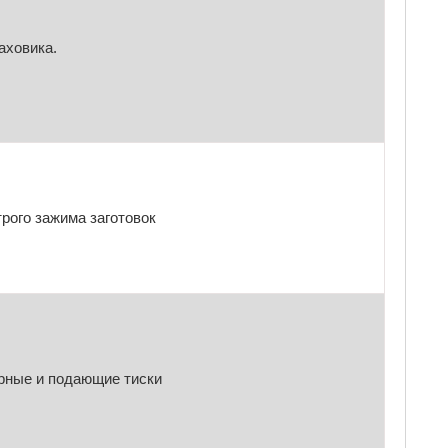
аховика.
рого зажима заготовок
арные и подающие тиски