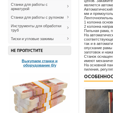
цехов. Закажите
Станки для работы с
является автома
арматурой
Автоматический 
мм и прямоуголь
Станки для работы с рулоном
Ленточнопильный
1 колонна основ
Инструменты для обработки
2 колонна напра
труб
Пильная рама, 
На автоматическ
Тиски и угловые зажимы
соответствующе
так и в автомат
опускание рамы 
НЕ ПРОПУСТИТЕ
заготовок и наж
Станок оснащен 
имеют механичес
Выкупаем станки и
На основной пан
оборудование б/у
пиления, регуля
ОСОБЕННОСТ