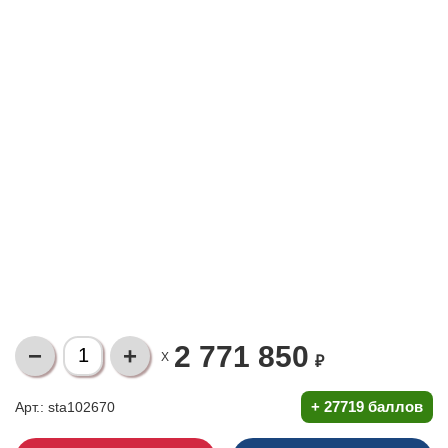
2 771 850
X
₽
+
27719 баллов
Арт.: sta102670