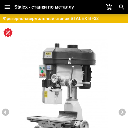
Stalex - станки по металлу
Фрезерно-сверлильный станок STALEX BF32