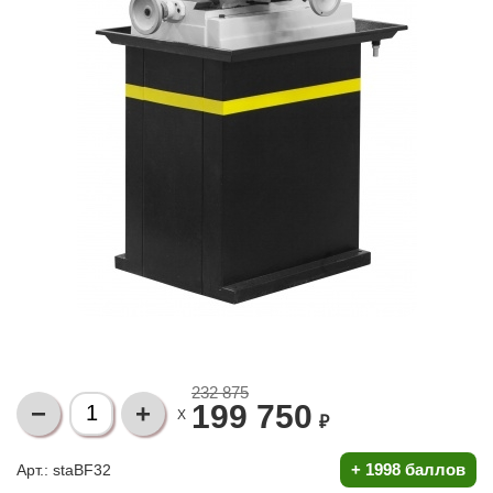
232 875
199 750
X
₽
+
1998 баллов
Арт.: staBF32