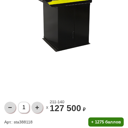
211 140
127 500
X
₽
+
1275 баллов
Арт.: sta388118