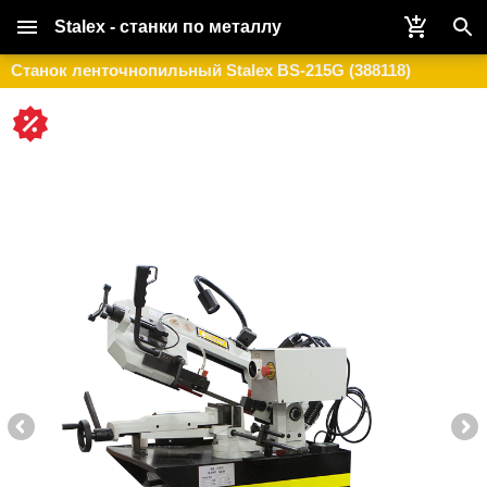
Stalex - станки по металлу
Станок ленточнопильный Stalex BS-215G (388118)