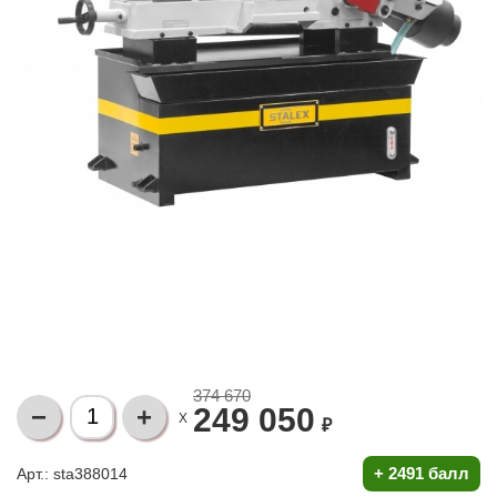
374 670
249 050
X
₽
+
2491 балл
Арт.: sta388014