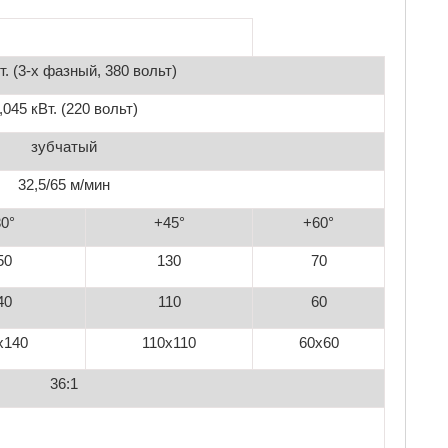
т. (3-х фазный, 380 вольт)
,045 кВт. (220 вольт)
зубчатый
32,5/65 м/мин
0°
+45°
+60°
50
130
70
40
110
60
x140
110x110
60x60
36:1