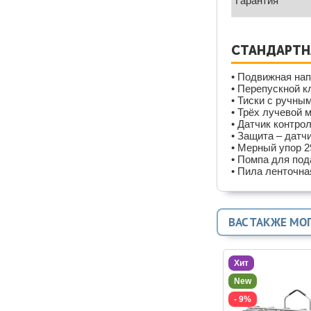
Гарантия
СТАНДАРТН
• Подвижная на
• Перепускной к
• Тиски с ручны
• Трёх лучевой 
• Датчик контро
• Защита – датч
• Мерный упор 2
• Помпа для по
• Пила ленточна
ВАС ТАКЖЕ МО
Хит
New
- 9%