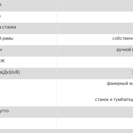
в
а
 станка
й рамы
собственн
и
ручной 
ОЖ
ка(ДхШхВ)
фанерный ящ
станок и тумба/по
утто