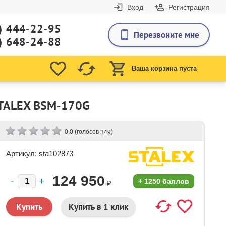
Вход
Регистрация
) 444-22-95
Перезвоните мне
) 648-24-88
Ваша корзина пуста
TALEX BSМ-170G
(голосов
)
0.0
349
Артикул: sta102873
124 950
+
1250 баллов
₽
Купить в 1 клик