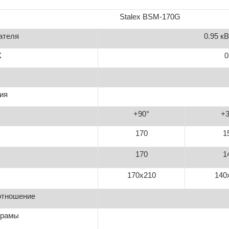
Stalex
BSM
-
17
0
G
ателя
0.95
кВ
Ж
0
ия
+90°
+3
170
1
170
1
170
x
210
140
отношение
 рамы