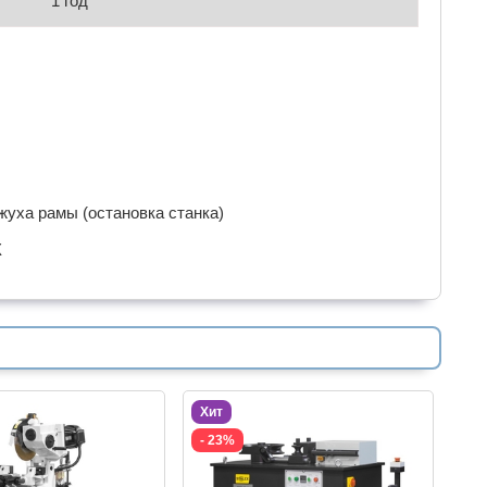
1 год
ожуха рамы (остановка станка)
Ж
Хит
- 23%