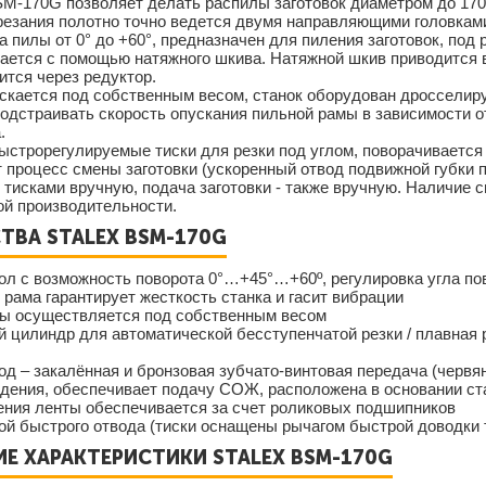
SM-170G позволяет делать распилы заготовок диаметром до 17
резания полотно точно ведется двумя направляющими головкам
а пилы от 0° до +60°, предназначен для пиления заготовок, под 
вается с помощью натяжного шкива. Натяжной шкив приводится 
ится через редуктор.
ускается под собственным весом, станок оборудован дроссели
подстраивать скорость опускания пильной рамы в зависимости 
.
строрегулируемые тиски для резки под углом, поворачивается р
 процесс смены заготовки (ускоренный отвод подвижной губки 
тисками вручную, подача заготовки - также вручную. Наличие
ой производительности.
ТВА STALEX BSМ-170G
ол с возможность поворота 0°…+45°…+60º, регулировка угла п
я рама гарантирует жесткость станка и гасит вибрации
мы осуществляется под собственным весом
й цилиндр для автоматической бесступенчатой резки / плавная 
од – закалённая и бронзовая зубчато-винтовая передача (червян
дения, обеспечивает подачу СОЖ, расположена в основании стан
ения ленты обеспечивается за счет роликовых подшипников
мой быстрого отвода (тиски оснащены рычагом быстрой доводки 
Е ХАРАКТЕРИСТИКИ STALEX BSМ-170G