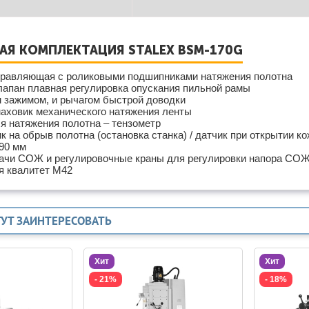
АЯ КОМПЛЕКТАЦИЯ STALEX BSМ-170G
правляющая с роликовыми подшипниками натяжения полотна
лапан плавная регулировка опускания пильной рамы
м зажимом, и рычагом быстрой доводки
маховик механического натяжения ленты
ля натяжения полотна – тензометр
ик на обрыв полотна (остановка станка) / датчик при открытии к
90 мм
дачи СОЖ и регулировочные краны для регулировки напора СО
я квалитет М42
ГУТ ЗАИНТЕРЕСОВАТЬ
Хит
Хит
- 21%
- 18%