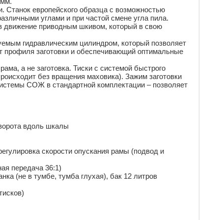
0мм.
и. Станок европейского образца с возможностью
различными углами и при частой смене угла пила.
в движение приводным шкивом, который в свою
руемым гидравлическим цилиндром, который позволяет
от профиля заготовки и обеспечивающий оптимальные
ама, а не заготовка. Тиски с системой быстрого
происходит без вращения маховика). Зажим заготовки
 системы СОЖ в стандартной комплектации – позволяет
оворота вдоль шкалы
регулировка скорости опускания рамы (подвод и
ая передача 36:1)
ка (не в тумбе, тумба глухая), бак 12 литров
тисков)