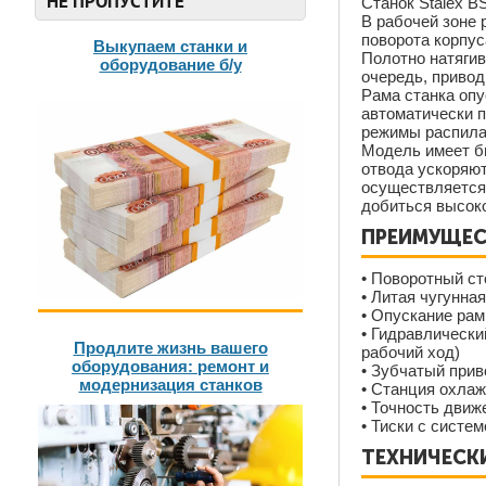
НЕ ПРОПУСТИТЕ
Станок Stalex B
В рабочей зоне 
поворота корпус
Выкупаем станки и
Полотно натяги
оборудование б/у
очередь, привод
Рама станка оп
автоматически 
режимы распила
Модель имеет бы
отвода ускоряют
осуществляется 
добиться высок
ПРЕИМУЩЕС
• Поворотный ст
• Литая чугунна
• Опускание ра
• Гидравлически
Продлите жизнь вашего
рабочий ход)
оборудования: ремонт и
• Зубчатый прив
модернизация станков
• Станция охлаж
• Точность движ
• Тиски с систе
ТЕХНИЧЕСКИ