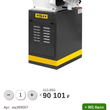
113 850
90 101
X
₽
+
901 балл
Арт.: sta389007