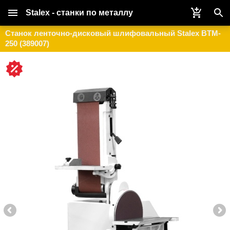
Stalex - станки по металлу
Станок ленточно-дисковый шлифовальный Stalex BTM-
250 (389007)