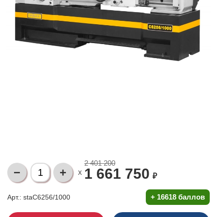
2 401 200
1 661 750
X
₽
+
16618 баллов
Арт.: staC6256/1000