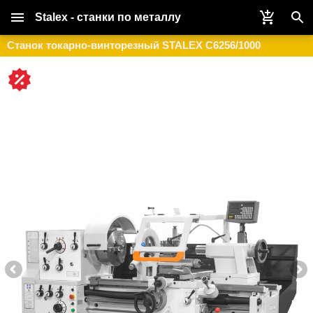
Stalex - станки по металлу
Станок токарно-винторезный STALEX C6256/1000