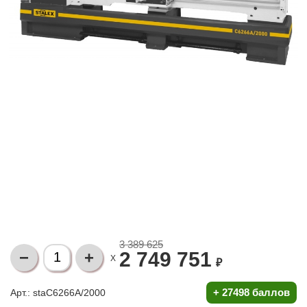
3 389 625
2 749 751
X
₽
+
27498 баллов
Арт.: staC6266A/2000