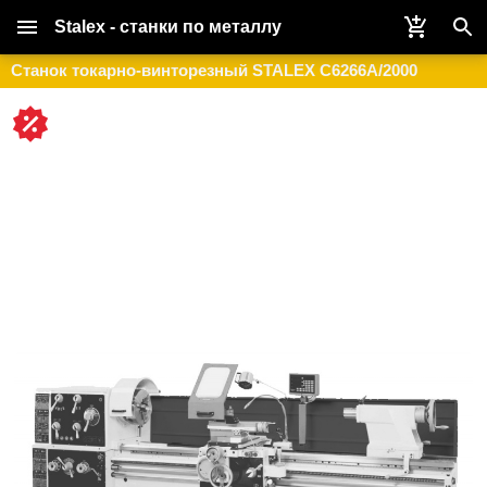
Stalex - станки по металлу
Станок токарно-винторезный STALEX C6266A/2000