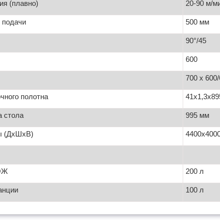
ия (плавно)
20-90 м/м
 подачи
500 мм
90°/45
600
700 х 600
чного полотна
41х1,3х89
а стола
995 мм
ы (ДхШхВ)
4400х400
ОЖ
200 л
анции
100 л