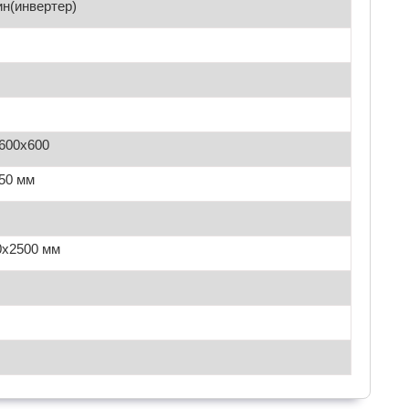
ин(инвертер)
/600х600
50 мм
0х2500 мм