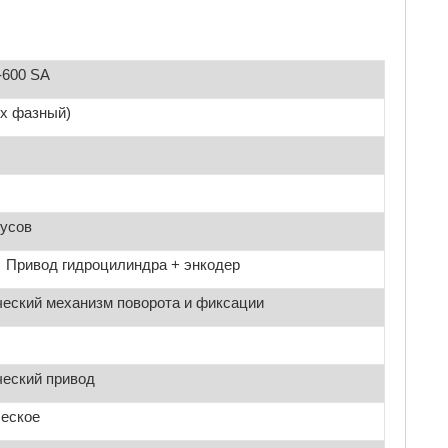
-600 SA
3-х фазный)
дусов
 гидроцилиндра + энкодер
еский механизм поворота и фиксации
ческий привод
ческое