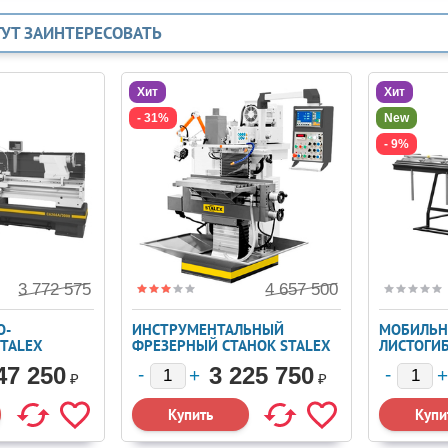
ГУТ ЗАИНТЕРЕСОВАТЬ
Хит
Хит
- 31%
New
- 9%
3 772 575
4 657 500
О-
ИНСТРУМЕНТАЛЬНЫЙ
МОБИЛЬН
TALEX
ФРЕЗЕРНЫЙ СТАНОК STALEX
ЛИСТОГИБ
WFM 800 SERVO
(102696)
47 250
3 225 750
ЛИСТОВО
₽
₽