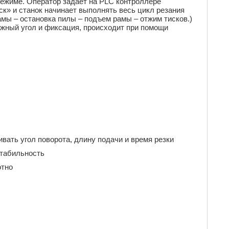
режиме. Оператор задает на PLC контроллере
уск» и станок начинает выполнять весь цикл резания
рамы – остановка пилы – подъем рамы – отжим тисков.)
ужный угол и фиксация, происходит при помощи
вать угол поворота, длину подачи и время резки
 стабильность
отно