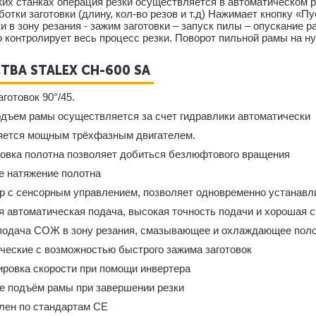
их станках операция резки осуществляется в автоматическом 
отки заготовки (длину, кол-во резов и т.д) Нажимает кнопку «П
ки в зону резания - зажим заготовки – запуск пилы – опускание 
 контролирует весь процесс резки. Поворот пильной рамы на н
ВА STALEX CH-600 SA
аготовок 90°/45.
одъем рамы осуществляется за счет гидравлики автоматически
ляется мощным трёхфазным двигателем.
ровка полотна позволяет добиться безлюфтового вращения
е натяжение полотна
р с сенсорным управлением, позволяет одновременно устанавли
ая автоматическая подача, высокая точность подачи и хорошая
 подача СОЖ в зону резания, смазывающее и охлаждающее пол
ические с возможностью быстрого зажима заготовок
ировка скорости при помощи инвертера
ое подъём рамы при завершении резки
влен по стандартам СЕ