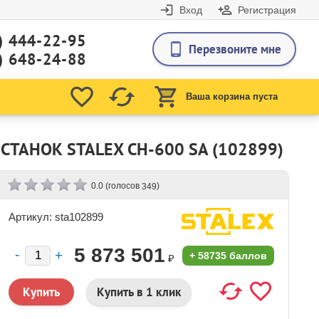
Вход
Регистрация
) 444-22-95
Перезвоните мне
) 648-24-88
Ваша корзина пуста
АНОК STALEX CH-600 SA (102899)
(голосов
)
0.0
349
Артикул: sta102899
5 873 501
+
58735 баллов
₽
Купить в 1 клик