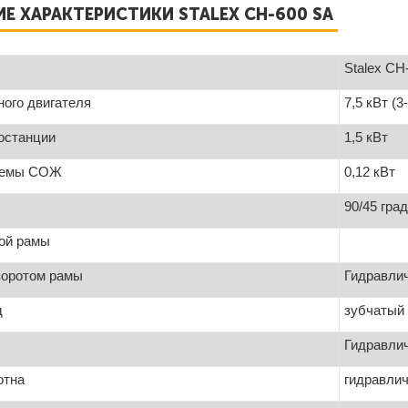
Е ХАРАКТЕРИСТИКИ STALEX CH-600 SA
Stalex CH
ого двигателя
7,5 кВт (
останции
1,5 кВт
темы СОЖ
0,12 кВт
90/45 гра
ой рамы
Привод
воротом рамы
Гидравлич
д
зубчатый
Гидравли
отна
гидравли