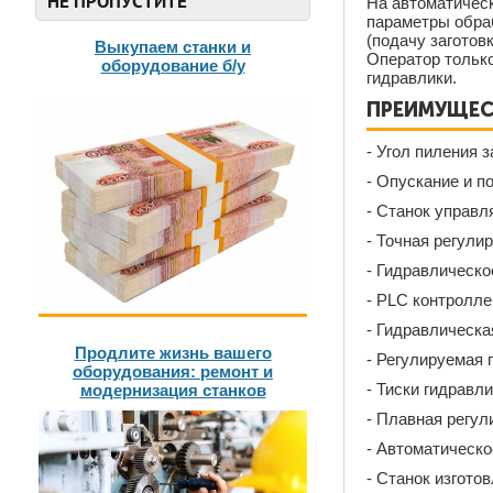
НЕ ПРОПУСТИТЕ
На автоматическ
параметры обраб
(подачу заготов
Выкупаем станки и
Оператор только
оборудование б/у
гидравлики.
ПРЕИМУЩЕСТ
- Угол пиления з
- Опускание и п
- Станок управ
- Точная регули
- Гидравлическо
- PLC контролле
- Гидравлическ
Продлите жизнь вашего
- Регулируемая
оборудования: ремонт и
- Тиски гидравл
модернизация станков
- Плавная регул
- Автоматическ
- Станок изгото