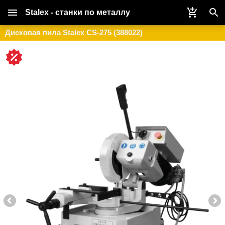
Stalex - станки по металлу
Дисковая пила Stalex CS-275 (388022)