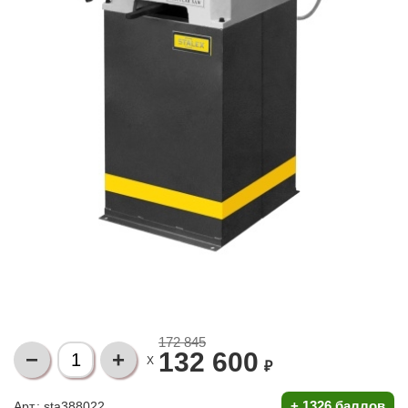
172 845
132 600
X
₽
+
1326 баллов
Арт.: sta388022