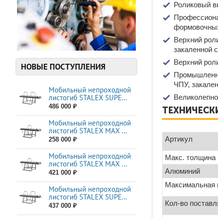
Роликовый в
Профессиона
формовочных
Верхний роли
закаленной с
Верхний роли
НОВЫЕ ПОСТУПЛЕНИЯ
Промышленны
ЧПУ, закале
Мобильный непроходной
листогиб STALEX SUPE...
Великолепно
486 000 ₽
ТЕХНИЧЕСКИ
Мобильный непроходной
листогиб STALEX MAX ...
Артикул
258 000 ₽
Мобильный непроходной
Макс. толщина
листогиб STALEX MAX ...
Алюминий
421 000 ₽
Максимальная 
Мобильный непроходной
листогиб STALEX SUPE...
Кол-во постав
437 000 ₽