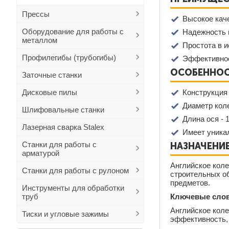
Прессы
Высокое кач
Оборудование для работы с
Надежность 
металлом
Простота в 
Профилегибы (трубогибы)
Эффективнос
ОСОБЕННОС
Заточные станки
Дисковые пилы
Конструкция 
Диаметр коле
Шлифовальные станки
Длина ося - 
Лазерная сварка Stalex
Имеет уника
Станки для работы с
НАЗНАЧЕНИЕ
арматурой
Английское коле
Станки для работы с рулоном
строительных об
предметов.
Инструменты для обработки
труб
Ключевые слов
Английское коле
Тиски и угловые зажимы
эффективность,