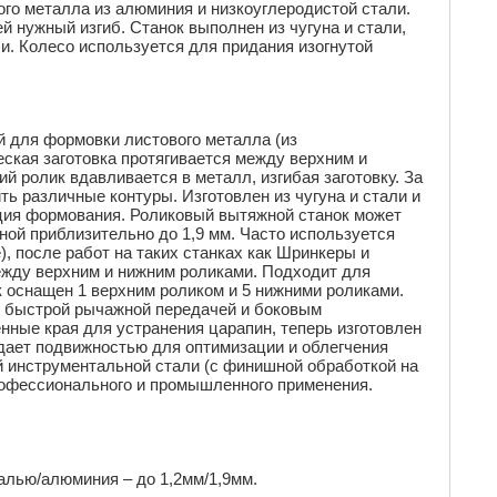
ого металла из алюминия и низкоуглеродистой стали.
й нужный изгиб. Станок выполнен из чугуна и стали,
и. Колесо используется для придания изогнутой
 для формовки листового металла (из
ская заготовка протягивается между верхним и
й ролик вдавливается в металл, изгибая заготовку. За
ь различные контуры. Изготовлен из чугуна и стали и
ция формования. Роликовый вытяжной станок может
ной приблизительно до 1,9 мм. Часто используется
, после работ на таких станках как Шринкеры и
ежду верхним и нижним роликами. Подходит для
 оснащен 1 верхним роликом и 5 нижними роликами.
, быстрой рычажной передачей и боковым
ные края для устранения царапин, теперь изготовлен
адает подвижностью для оптимизации и облегчения
 инструментальной стали (с финишной обработкой на
рофессионального и промышленного применения.
талью/алюминия – до 1,2мм/1,9мм.