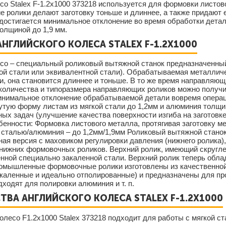
со Stalex F-1.2х1000 373218 используется для формовки листов
е ролики делают заготовку тоньше и длиннее, а также придают е
достигается минимальное отклонение во время обработки детал
олщиной до 1,9 мм.
НГЛИЙСКОГО КОЛЕСА STALEX F-1.2Х1000
есо – специальный роликовый вытяжной станок предназначенный
й стали или эквивалентной стали). Обрабатываемая металличе
, она становится длиннее и тоньше. В то же время направляющи
количества и типоразмера направляющих роликов можно получит
инимальное отклонение обрабатываемой детали вовремя опера
утую форму листам из мягкой стали до 1,2мм и алюминия толщи
ых задач (улучшение качества поверхности изгиба на заготовке)
енности: Формовка листового металла, протягивая заготовку м
 сталью/алюминия – до 1,2мм/1,9мм Роликовый вытяжной станок
ая версия с маховиком регулировки давления (нижнего ролика)
ижних формовочных роликов. Верхний ролик, имеющий скруглен
нной специально закаленной стали. Верхний ролик теперь обл
ромышленные формовочные ролики изготовлены из качественной
закаленные и идеально отполированные) и предназначены для п
ходят для полировки алюминия и т. п.
ВА АНГЛИЙСКОГО КОЛЕСА STALEX F-1.2Х1000
олесо F1.2x1000 Stalex 373218 подходит для работы с мягкой с