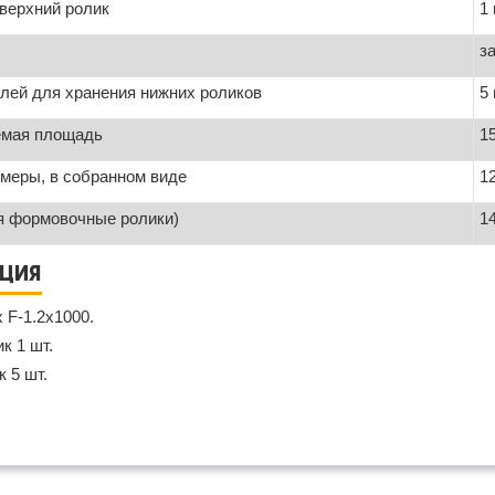
верхний ролик
1
з
лей для хранения нижних роликов
5
емая площадь
1
меры, в собранном виде
1
я формовочные ролики)
14
ЦИЯ
x F-1.2х1000.
к 1 шт.
 5 шт.