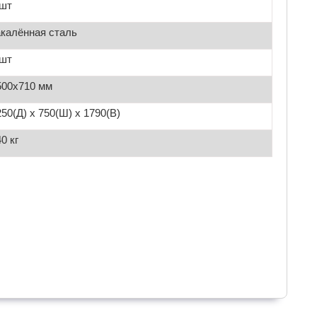
 шт
акалённая сталь
 шт
500х710 мм
250(Д) х 750(Ш) х 1790(В)
0 кг