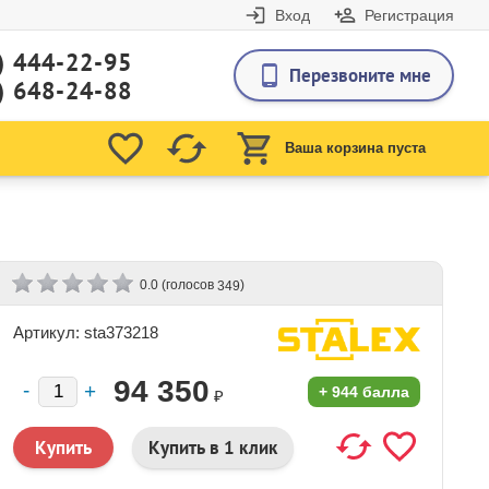
Вход
Регистрация
) 444-22-95
Перезвоните мне
) 648-24-88
Ваша корзина пуста
(голосов
)
0.0
349
Артикул: sta373218
94 350
+
944 балла
₽
Купить в 1 клик