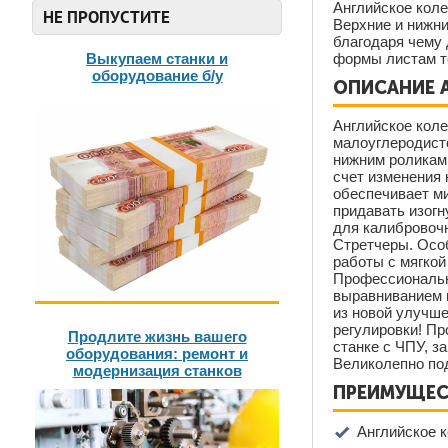
Английское коле
НЕ ПРОПУСТИТЕ
Верхние и нижни
благодаря чему 
Выкупаем станки и
формы листам т
оборудование б/у
ОПИСАНИЕ А
Английское кол
малоуглеродисто
нижним роликами
счет изменения 
обеспечивает м
придавать изогн
для калибровочн
Стретчеры. Особ
работы с мягкой
Профессиональн
выравниванием н
из новой улучше
регулировки! П
Продлите жизнь вашего
станке с ЧПУ, 
оборудования: ремонт и
Великолепно под
модернизация станков
ПРЕИМУЩЕСТ
Английское к