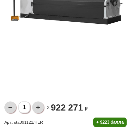
922 271
X
₽
+
9223 балла
Арт.: sta391121/HER