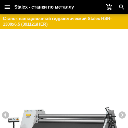
Stalex - станки по металлу
Станок вальцовочный гидравлический Stalex HSR-
1300x6.5 (391121/HER)