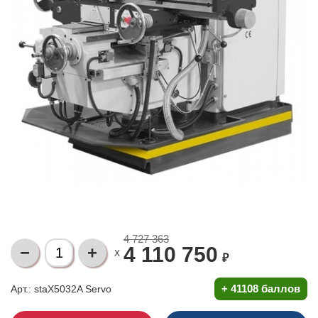
4 727 363
4 110 750
X
₽
+
41108 баллов
Арт.: staX5032A Servo