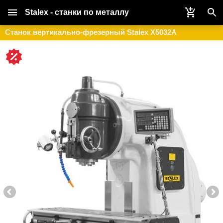
Stalex - станки по металлу
Станок вертикально-фрезерный Stalex X5032A