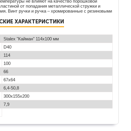
температуры не влияют на качество порошковой
пластиной от попадания металлической стружки и
ния. Винт ручки и ручка – хромированные с резиновыми
ЕСКИЕ ХАРАКТЕРИСТИКИ
Stalex "Кайман" 114х100 мм
D40
114
100
66
67х64
6,4-50,8
300х155х200
7,9