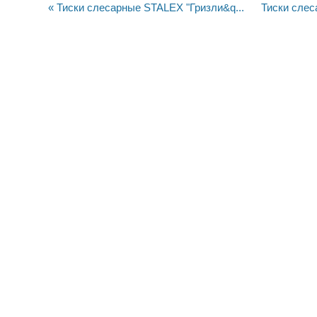
« Тиски слесарные STALEX "Гризли&q...
Тиски слес