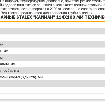
т в широком температурном диапазоне, при этом резкие смены 
й ходовой винт тисков защищен высококачественной стальной 
меют возможность поворота на 210° относительно своего основа
 Зев тисков предназначен для крепления трубы в тисках.
АРНЫЕ STALEX "КАЙМАН" 114Х100 ММ ТЕХНИЧ
мм
к, мм
мм
альни, мм
а трубы, мм
ковки (картон) (дхшхв), мм