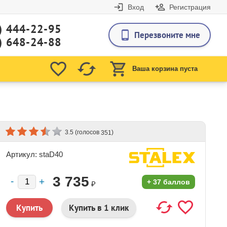
Вход
Регистрация
) 444-22-95
Перезвоните мне
) 648-24-88
Ваша корзина пуста
(голосов
)
3.5
351
Артикул: staD40
3 735
+
37 баллов
₽
Купить в 1 клик