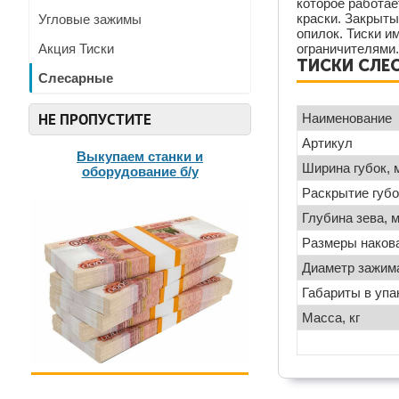
которое работае
краски. Закрыты
Угловые зажимы
опилок. Тиски и
Акция Тиски
ограничителями.
ТИСКИ СЛЕС
Слесарные
НЕ ПРОПУСТИТЕ
Наименование
Артикул
Выкупаем станки и
Ширина губок, 
оборудование б/у
Раскрытие губо
Глубина зева, 
Размеры наков
Диаметр зажим
Габариты в упа
Масса, кг