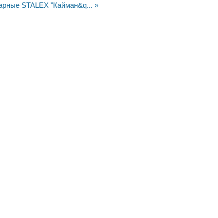
арные STALEX "Кайман&q... »