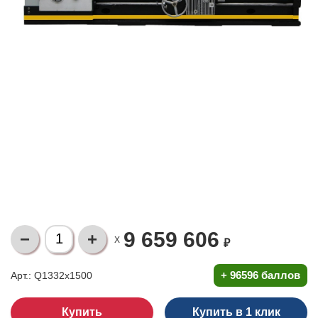
9 659 606
X
₽
+
96596 баллов
Арт.: Q1332x1500
Купить в 1 клик