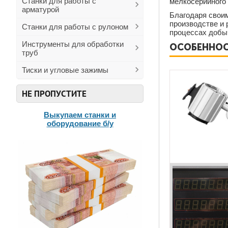
Станки для работы с
мелкосерийного 
арматурой
Благодаря свои
производстве и
Станки для работы с рулоном
процессах добыч
Инструменты для обработки
ОСОБЕННОС
труб
Тиски и угловые зажимы
НЕ ПРОПУСТИТЕ
Выкупаем станки и
оборудование б/у