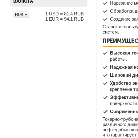
ВАЛЮТА
Нарезание м
Обработка д
1 USD = 81.4 RUB
1 EUR = 94.1 RUB
Создание за
Станок использ
систем.
ПРЕИМУЩЕС
Высокая точ
работы.
Надежная к
Широкий ди
Удобство эк
крепление т
Эффективна
поверхности 
Современны
Токарно-трубона
различного диам
нефтедобывающей
что гарантирует