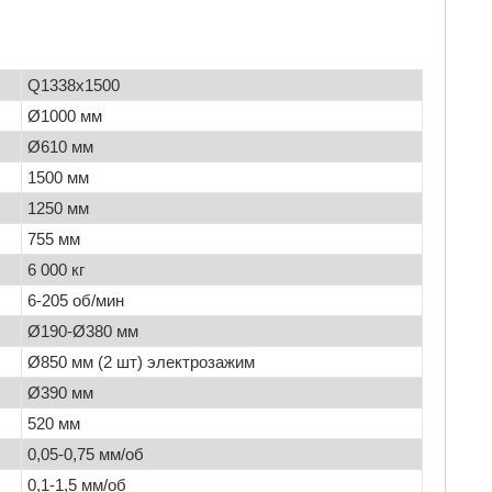
Q1338x1500
Ø1000 мм
Ø610 мм
1500 мм
1250 мм
755 мм
6 000 кг
6-205 об/мин
Ø190-Ø380 мм
Ø850 мм (2 шт) электрозажим
Ø390 мм
520 мм
0,05-0,75 мм/об
0,1-1,5 мм/об