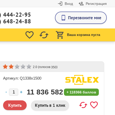
Вход
Регистрация
) 444-22-95
Перезвоните мне
) 648-24-88
Ваша корзина пуста
(голосов
)
2.0
350
Артикул: Q1338x1500
11 836 582
+
118366 баллов
₽
Купить в 1 клик