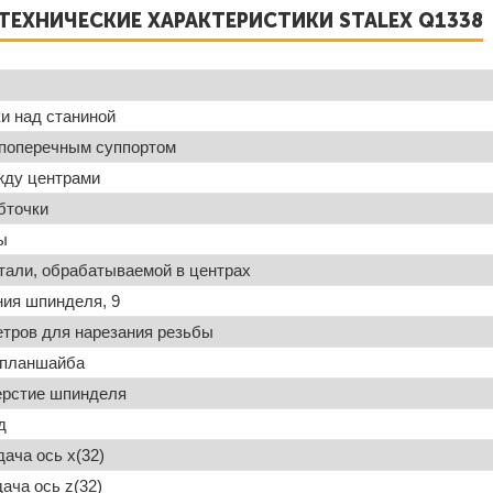
ТЕХНИЧЕСКИЕ ХАРАКТЕРИСТИКИ STALEX
Q1338
и над станиной
 поперечным суппортом
жду центрами
бточки
ы
тали, обрабатываемой в центрах
ия шпинделя, 9
тров для нарезания резьбы
 планшайба
ерстие шпинделя
д
ача ось x(32)
ача ось z(32)