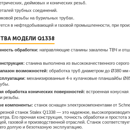
етрических, дюймовых и конических резьб.
еталей трубных соединений.
мковой резьбы на бурильных трубах.
уется в нефтедобывающей и газовой промышленности, при прои
ТВА МОДЕЛИ Q1338
ность обработки:
направляющие станины закалены ТВЧ и отш
онструкция:
станина выполнена из высококачественного серого
апазон возможностей:
обработка труб диаметром до Ø380 мм 
сплуатации:
механизированные 4-х кулачковые планшайбы Ø85
рубы.
я обработка конических поверхностей:
встроенная конусная 
и резьбы.
е компоненты:
станок оснащен электрокомпонентами от Schnei
резной станок Stalex Q1338 — это надежное, высокопроизводи
етра. Его прочная конструкция, точность обработки и простот
, газовой и производственной отраслей. Станок соответствуе
 его долгую и безотказную эксплуатацию.