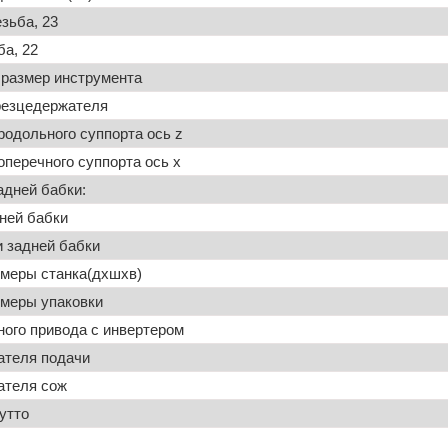
зьба, 23
а, 22
размер инструмента
резцедержателя
продольного суппорта ось z
оперечного суппорта ось x
адней бабки:
ней бабки
 задней бабки
змеры станка(дхшхв)
змеры упаковки
ого привода с инвертером
ателя подачи
ателя сож
утто