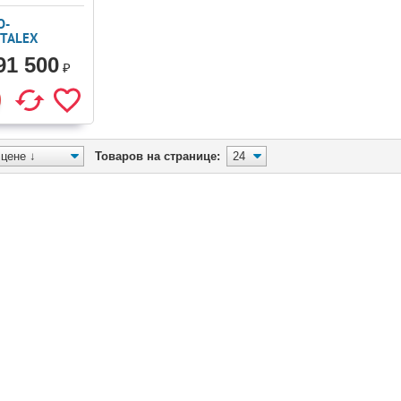
О-
TALEX
91 500
₽
Товаров на странице: