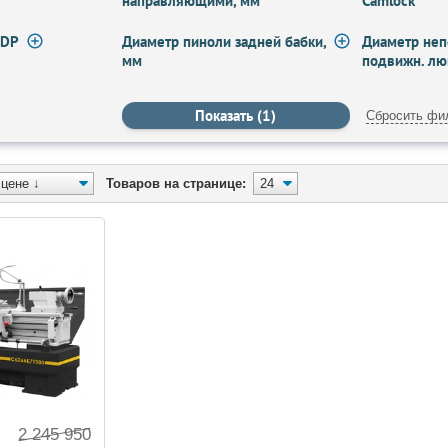
направляющими, мм
Camlock
 DP
Диаметр пиноли задней бабки,
Диаметр неп
мм
подвижн. лю
Сбросить фи
Товаров на странице:
2 245 950