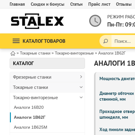
Главная
Скидки и бонусы
Статьи
Прайс лист
Отзывы
РЕЖИМ РАБО
Пн-Пт: 09:
КАТАЛОГ ТОВАРОВ
»
»
»
Токарные станки
Токарно-винторезные
Аналоги 1В62Г
АНАЛОГИ 1В
КАТАЛОГ
Фрезерные станки
Мощность двигате
Токарные станки
Диаметр обточки
Токарно-винторезные
станиной, мм
Аналоги 16В20
Проходное отвер
шпинделя, мм
Аналоги 1В62Г
Аналоги 1В625М
Ход пиноли задне