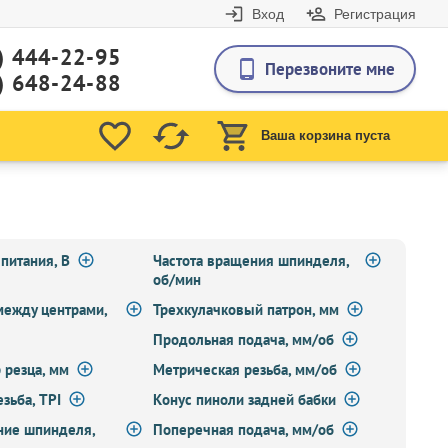
Вход
Регистрация
) 444-22-95
Перезвоните мне
) 648-24-88
Ваша корзина пуста
питания, В
Частота вращения шпинделя,
об/мин
между центрами,
Трехкулачковый патрон, мм
Продольная подача, мм/об
 резца, мм
Метрическая резьба, мм/об
зьба, TPI
Конус пиноли задней бабки
ние шпинделя,
Поперечная подача, мм/об