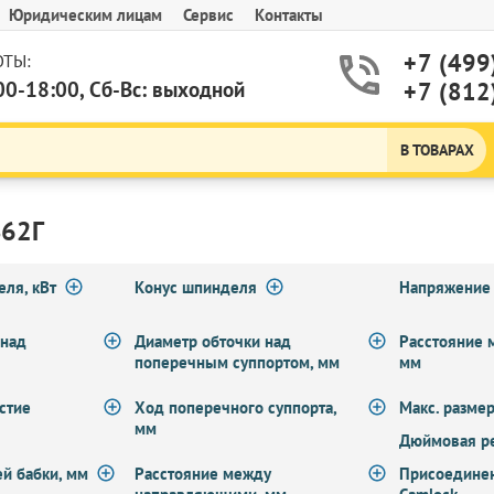
Юридическим лицам
Сервис
Контакты
+7 (499
ТЫ:
00-18:00, Сб-Вс: выходной
+7 (812
В ТОВАРАХ
62Г
ля, кВт
Конус шпинделя
Напряжение 
 над
Диаметр обточки над
Расстояние 
поперечным суппортом, мм
мм
стие
Ход поперечного суппорта,
Макс. размер
мм
Дюймовая ре
й бабки, мм
Расстояние между
Присоедине