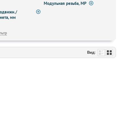
Модульная резьба, МР
одвижн./
нета, мм
льтр
Вид: