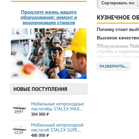
Сортировать по:
Продлите жизнь вашего
КУЗНЕЧНОЕ О
оборудования: ремонт и
модернизация станков
Почему стоит выб
Высокое качество
Оборудование Stale
службы и надежност
обеспечить беспер
Инновационные т
РАЗВЕРНУТЬ...
Компания Stalex п
использования. На
результаты работы
НОВЫЕ ПОСТУПЛЕНИЯ
Широкий ассорти
Мы предлагаем раз
Мобильные непроходные
листогибы STALEX МАХ...
Кузнечные пр
304 000 ₽
Гидравлическ
Мобильный непроходной
Кузнечные мо
листогиб STALEX SUPE...
Шлифовальные
486 000 ₽