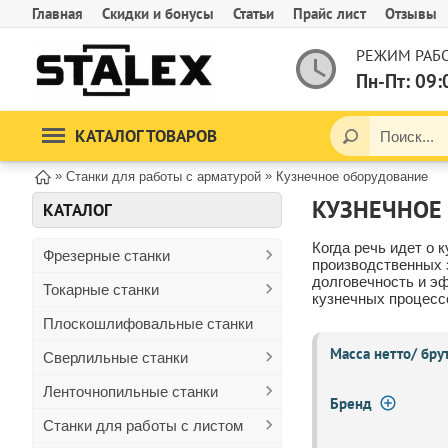
Главная
Скидки и бонусы
Статьи
Прайс лист
Отзывы
РЕЖИМ РАБО
Пн-Пт: 09:
КАТАЛОГ ТОВАРОВ
»
»
Станки для работы с арматурой
Кузнечное оборудование
КУЗНЕЧНОЕ
КАТАЛОГ
Когда речь идет о 
Фрезерные станки
производственных з
долговечность и э
Токарные станки
кузнечных процесс
Плоскошлифовальные станки
Масса нетто/ брут
Сверлильные станки
Ленточнопильные станки
Бренд
Станки для работы с листом