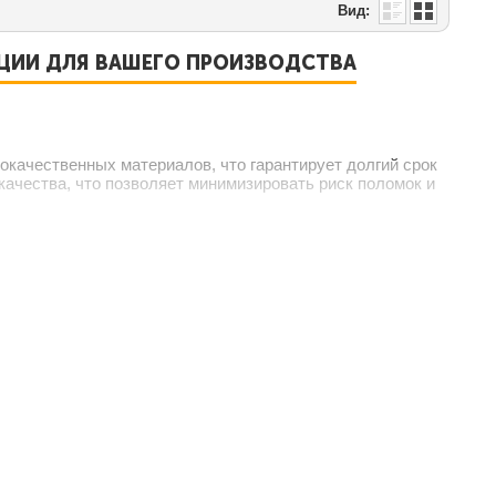
Вид:
АЦИИ ДЛЯ ВАШЕГО ПРОИЗВОДСТВА
окачественных материалов, что гарантирует долгий срок
качества, что позволяет минимизировать риск поломок и
ехнологии для повышения производительности и удобства
 безопасности, что позволяет значительно улучшить
ких как детали машин и конструкций.
ских листов и профилей.
лючая сталь и алюминий.
 и придания им нужной формы и гладкости.