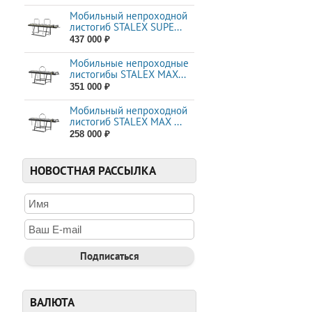
ОБЛАСТИ ПРИ
Мобильный непроходной
листогиб STALEX SUPE...
Промышленное п
437 000 ₽
Оборудование Stal
Мобильные непроходные
работы. Это особе
листогибы STALEX МАХ...
Мастерские и мал
351 000 ₽
Для небольших мас
Мобильный непроходной
задачами средней с
листогиб STALEX MAX ...
258 000 ₽
Образовательные
Кузнечное оборудов
подготовки специа
НОВОСТНАЯ РАССЫЛКА
КАК ВЫБРАТЬ 
Оцените ваши пот
При выборе оборуд
и возможности каж
Рассмотрите бюд
Stalex предлагает 
бюджета. Не забыва
ВАЛЮТА
Обратитесь к спе