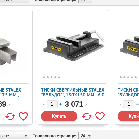
ЫЕ STALEX
ТИСКИ СВЕРЛИЛЬНЫЕ STALEX
ТИСКИ СВ
Х 75 ММ.,
"БУЛЬДОГ", 150Х150 ММ., 6,0
"БУЛЬДОГ"
КГ.
КГ.
69
3 071
₽
₽
Товаров на странице: