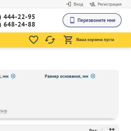
Вход
Регистрация
) 444-22-95
Перезвоните мне
) 648-24-88
Ваша корзина пуста
, мм
Размер основания, мм
льтр
Вид: