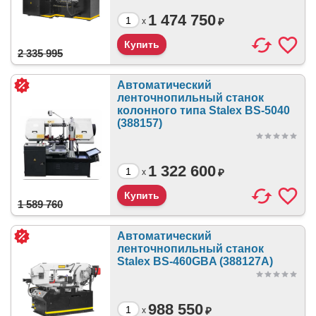
1 474 750
₽
x
2 335 995
Автоматический
ленточнопильный станок
колонного типа Stalex BS-5040
(388157)
1 322 600
₽
x
1 589 760
Автоматический
ленточнопильный станок
Stalex BS-460GBA (388127А)
988 550
₽
x