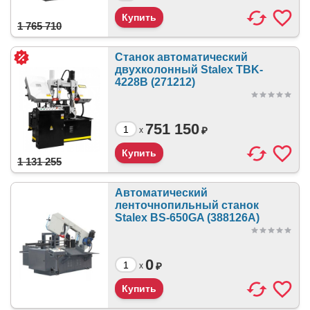
1 765 710
Станок автоматический
двухколонный Stalex TBK-
4228B (271212)
751 150
₽
x
1 131 255
Автоматический
ленточнопильный станок
Stalex BS-650GA (388126A)
0
₽
x