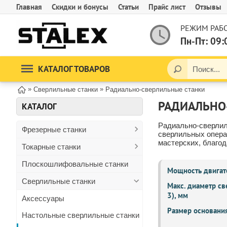
Главная
Скидки и бонусы
Статьи
Прайс лист
Отзывы
РЕЖИМ РАБО
Пн-Пт: 09:
КАТАЛОГ ТОВАРОВ
»
»
Сверлильные станки
Радиально-сверлильные станки
РАДИАЛЬНО
КАТАЛОГ
Радиально-сверлил
Фрезерные станки
сверлильных опера
мастерских, благод
Токарные станки
Плоскошлифовальные станки
Мощность двигате
Сверлильные станки
Макс. диаметр св
3), мм
Аксессуары
Размер основани
Настольные сверлильные станки