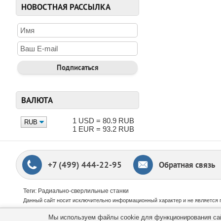
Мощность и прои
НОВОСТНАЯ РАССЫЛКА
Радиально-сверлил
подходящий вариан
результаты при св
Размер рабочей о
Рабочая зона радиа
достаточно большо
на крупных загото
Система регулиро
ВАЛЮТА
Станки Stalex осн
операций. Это осо
1 USD = 80.9 RUB
ОБЛАСТИ ПРИ
1 EUR = 93.2 RUB
Металлообработк
Радиально-сверлил
+7 (499) 444-22-95
Обратная связь
металлических заг
Строительство и 
Теги: Радиально-сверлильные станки
Кроме металлообра
и качественно обр
Данный сайт носит исключительно информационный характер и не является 
Автомобильная 
Мы используем файлы cookie для функционирования сайт
©
Stalex.su