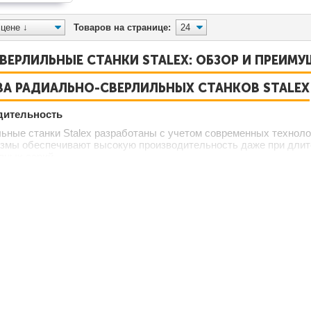
Товаров на странице:
ВЕРЛИЛЬНЫЕ СТАНКИ STALEX: ОБЗОР И ПРЕИМ
А РАДИАЛЬНО-СВЕРЛИЛЬНЫХ СТАНКОВ STALEX
дительность
ьные станки Stalex разработаны с учетом современных техноло
змы обеспечивают высокую производительность даже при длите
пных серий.
 применения
 преимуществ радиально-сверлильных станков Stalex является 
звёртывания, нарезания резьбы и других операций. Это делает
рево и пластик.
ьзовании
ащены интуитивно понятными панелями управления и механизмам
ераторы могут быстро освоить работу с этими станками, что су
 ХАРАКТЕРИСТИКИ РАДИАЛЬНО-СВЕРЛИЛЬНЫХ С