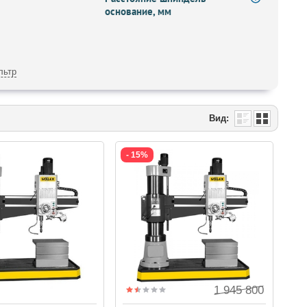
основание, мм
льтр
Вид:
- 15%
1 945 800