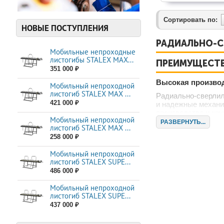
Сортировать по:
НОВЫЕ ПОСТУПЛЕНИЯ
РАДИАЛЬНО-С
Мобильные непроходные
листогибы STALEX МАХ...
ПРЕИМУЩЕСТВ
351 000 ₽
Высокая произво
Мобильный непроходной
листогиб STALEX MAX ...
Радиально-сверлил
421 000 ₽
и надежные механи
производства и кру
Мобильный непроходной
РАЗВЕРНУТЬ...
Универсальность
листогиб STALEX MAX ...
258 000 ₽
Одним из основных
для сверления, ра
Мобильный непроходной
включая металл, де
листогиб STALEX SUPE...
Простота в испол
486 000 ₽
Станки Stalex осн
Мобильный непроходной
Даже неопытные оп
листогиб STALEX SUPE...
437 000 ₽
ТЕХНИЧЕСКИЕ