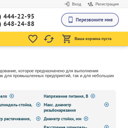
Вход
Регистрация
) 444-22-95
Перезвоните мне
) 648-24-88
Ваша корзина пуста
дование, которое предназначено для выполнения
как для промышленных предприятий, так и для небольших
деля
Напряжение питания, В
шпиндель-стойка,
Макс. диаметр
резьбонарезания
р растачивания,
Диаметр стойки, мм
Расстояние шпиндель-