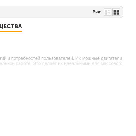
Вид:
УЩЕСТВА
гий и потребностей пользователей. Их мощные двигатели
льной работе. Это делает их идеальными для массового
их универсальность. Эти станки могут использоваться
 их подходящими для работы с различными материалами,
и регулировки, что делает их удобными в эксплуатации.
щественно снижает время на обучение.
ТАНКОВ STALEX