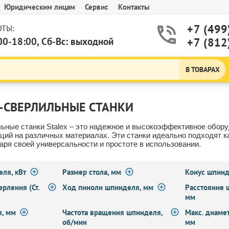
Юридическим лицам
Сервис
Контакты
+7 (499
ТЫ:
00-18:00, Сб-Вс: выходной
+7 (812
В ТОВАРАХ
-СВЕРЛИЛЬНЫЕ СТАНКИ
ьные станки Stalex – это надежное и высокоэффективное обору
ций на различных материалах. Эти станки идеально подходят 
аря своей универсальности и простоте в использовании.
ля, кВт
Размер стола, мм
Конус шпин
ерления (Ст.
Ход пиноли шпинделя, мм
Расстояние 
мм
я, мм
Частота вращения шпинделя,
Макс. диамет
об/мин
мм