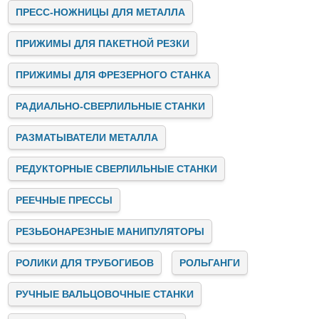
обслуживание оборудования и электричество.
ПРЕСС-НОЖНИЦЫ ДЛЯ МЕТАЛЛА
Заключение
ПРИЖИМЫ ДЛЯ ПАКЕТНОЙ РЕЗКИ
Stalex — это лидер на рынке промышленных станков,
предлагающий инновационные, надёжные и
высокопроизводительные решения для бизнеса. Мы
ПРИЖИМЫ ДЛЯ ФРЕЗЕРНОГО СТАНКА
помогаем предприятиям автоматизировать и улучшать
производственные процессы, предоставляя качественное
РАДИАЛЬНО-СВЕРЛИЛЬНЫЕ СТАНКИ
оборудование, консультации и поддержку на всех этапах
сотрудничества.
Если вы ищете надёжного партнёра для модернизации
РАЗМАТЫВАТЕЛИ МЕТАЛЛА
своего производства, свяжитесь с нами. Stalex готов
предложить вам лучшие решения для успешного развития
РЕДУКТОРНЫЕ СВЕРЛИЛЬНЫЕ СТАНКИ
вашего бизнеса!
РЕЕЧНЫЕ ПРЕССЫ
РЕЗЬБОНАРЕЗНЫЕ МАНИПУЛЯТОРЫ
РОЛИКИ ДЛЯ ТРУБОГИБОВ
РОЛЬГАНГИ
РУЧНЫЕ ВАЛЬЦОВОЧНЫЕ СТАНКИ