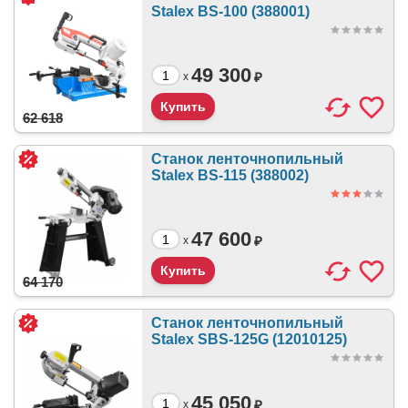
Stalex BS-100 (388001)
49 300
₽
x
62 618
Станок ленточнопильный
Stalex BS-115 (388002)
47 600
₽
x
64 170
Станок ленточнопильный
Stalex SBS-125G (12010125)
45 050
₽
x