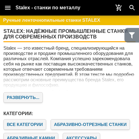
Stalex - станки по металлу
Ручные ленточнопильные станки STALEX
STALEX: НАДЁЖНЫЕ ПРОМЫШЛЕННЫЕ СТАНКИ
ДЛЯ СОВРЕМЕННЫХ ПРОИЗВОДСТВ
Stalex — это известный бренд, специализирующийся на
производстве и продаже промышленного оборудования для
различных отраслей. Компания успешно зарекомендовала
себя на рынке как поставщик высококачественных станков,
которые отвечают современным требованиям
производственных предприятий. В этом тексте мы подробно
рассмотрим основные преимущества бренда Stalex, его
продукцию и философию.
Почему выбирают Stalex?
РАЗВЕРНУТЬ...
Stalex — это не просто поставщик оборудования. Это
надёжный партнёр для предприятий, стремящихся к росту и
совершенствованию. Наши клиенты ценят нас за качество,
КАТЕГОРИИ:
надёжность и современный подход к машиностроению.
Качество и инновации
ВСЕ КАТЕГОРИИ
АБРАЗИВНО-ОТРЕЗНЫЕ СТАНКИ
Бренд Stalex известен своим стремлением к постоянному
совершенствованию продукции. Все станки проходят
АБРАЗИВНЫЕ КАМНИ
АКСЕССУАРЫ