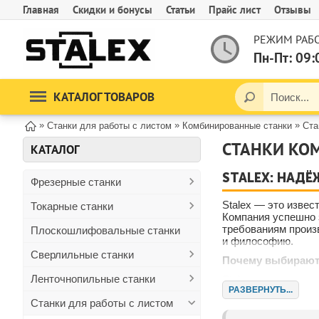
Главная
Скидки и бонусы
Статьи
Прайс лист
Отзывы
РЕЖИМ РАБО
Пн-Пт: 09:
КАТАЛОГ ТОВАРОВ
»
»
»
Станки для работы с листом
Комбинированные станки
Ста
СТАНКИ КОМ
КАТАЛОГ
STALEX: НАД
Фрезерные станки
Stalex — это изве
Токарные станки
Компания успешно 
требованиям произ
Плоскошлифовальные станки
и философию.
Сверлильные станки
Почему выбирают 
Ленточнопильные станки
Stalex — это не п
РАЗВЕРНУТЬ...
клиенты ценят нас
Станки для работы с листом
Качество и иннов