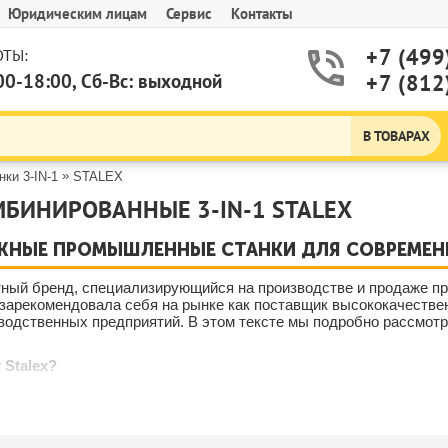
Юридическим лицам
Сервис
Контакты
+7 (499
ТЫ:
00-18:00, Сб-Вс: выходной
+7 (812
В ТОВАРАХ
»
нки 3-IN-1
STALEX
БИНИРОВАННЫЕ 3-IN-1 STALEX
ЁЖНЫЕ ПРОМЫШЛЕННЫЕ СТАНКИ ДЛЯ СОВРЕМЕ
стный бренд, специализирующийся на производстве и продаже 
зарекомендовала себя на рынке как поставщик высококачестве
водственных предприятий. В этом тексте мы подробно рассмотр
Stalex?
росто поставщик оборудования. Это надёжный партнёр для пред
 за качество, надёжность и современный подход к машинострое
ации