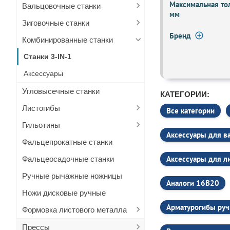
Бренд Stalex извес
Максимальная то
Вальцовочные станки
каждом этапе прои
мм
соответствовать с
Зиговочные станки
долговечностью и 
Бренд
Комбинированные станки
Широкий ассортим
Компания Stalex пр
Станки 3-IN-1
ассортименте пред
Аксессуары
Листогибочные
Гильотинные 
Угловысечные станки
КАТЕГОРИИ:
Токарные стан
Листогибы
Все категории
Гидравлическ
Гильотины
Каждая модель ста
Аксессуары для в
как на крупных пре
Фальцепрокатные станки
Преимущества ста
Аксессуары для л
Фальцеосадочные станки
Надёжность и дол
Одной из ключевых
Ручные рычажные ножницы
Аналоги 16В20
комплектующие, чт
где простои непри
Ножи дисковые ручные
Высокая произво
Арматурогибы ру
Формовка листового металла
Промышленные стан
автоматизации проц
Прессы