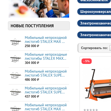
Один из наших кли
станков Stalex. В 
расходы на обслуж
Широкоуниверсал
Заключение
Электромеханичес
Stalex — это лиде
НОВЫЕ ПОСТУПЛЕНИЯ
бизнеса. Мы помог
консультации и под
Электромеханичес
Мобильный непроходной
Если вы ищете надё
листогиб STALEX MAX ...
для успешного разв
258 000 ₽
Сортировать по:
Мобильные непроходные
листогибы STALEX МАХ...
- 5%
304 000 ₽
Мобильный непроходной
листогиб STALEX SUPE...
486 000 ₽
Мобильный непроходной
листогиб STALEX SUPE...
437 000 ₽
Мобильный непроходной
листогиб STALEX MAX ...