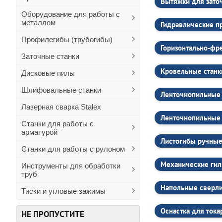
Вытяжки для зато
успеха бизнеса.
Оборудование для работы с
Простота в экспл
металлом
Станки Stalex разр
Гидравлические п
обработке материа
Профилегибы (трубогибы)
обучение и поддер
Горизонтально-фр
Инновации и техно
Заточные станки
Stalex не стоит на
Кровельные станк
Дисковые пилы
Цифровое управл
Многие наши станк
Шлифовальные станки
Ленточнопильные 
свести к минимуму 
время на обработк
Лазерная сварка Stalex
Ленточнопильные 
Энергоэффективн
Станки для работы с
Оборудование Stal
арматурой
затраты на электро
Листогибы ручны
меньше энергии бе
Станки для работы с рулоном
Услуги Stalex
Механические ги
Инструменты для обработки
Мы стремимся пред
труб
продать оборудова
Напольные сверли
Тиски и угловые зажимы
Консультации и п
Наши специалисты 
под ваши производ
Оснастка для тока
НЕ ПРОПУСТИТЕ