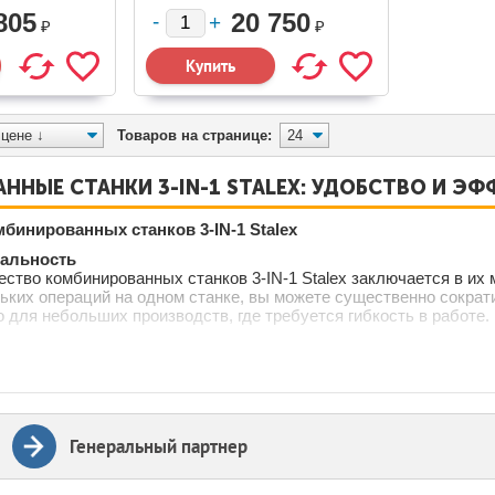
1)
1/200X1 (371000)
805
20 750
₽
₽
Товаров на странице:
ННЫЕ СТАНКИ 3-IN-1 STALEX: УДОБСТВО И Э
бинированных станков 3-IN-1 Stalex
нальность
ство комбинированных станков 3-IN-1 Stalex заключается в их
ьких операций на одном станке, вы можете существенно сократи
 для небольших производств, где требуется гибкость в работе.
транства
анки Stalex разработаны с учетом ограниченного рабочего прос
 что позволяет максимально эффективно использовать доступн
льших цехов.
уатации
Генеральный партнер
lex оснащены интуитивно понятным интерфейсом и простыми мех
раторы могут быстро осваивать работу с оборудованием, что с
ь.