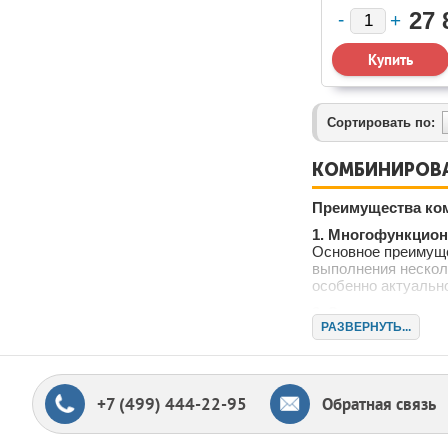
1/305X1 (37100
27 
Сортировать по:
КОМБИНИРОВА
Преимущества ком
1. Многофункцио
Основное преимуще
выполнения нескол
особенно актуально
2. Экономия прос
РАЗВЕРНУТЬ...
Комбинированные ст
отдельных станка,
мастерских и небо
3. Удобство экспл
+7 (499) 444-22-95
Обратная связь
Станки 3-IN-1 Sta
эксплуатации. Опе
производительност