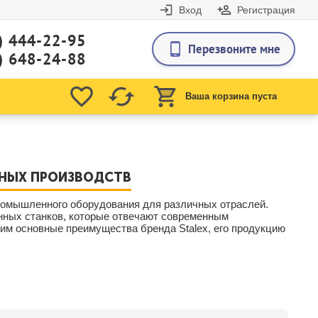
Вход
Регистрация
) 444-22-95
Перезвоните мне
) 648-24-88
Ваша корзина пуста
ННЫХ ПРОИЗВОДСТВ
промышленного оборудования для различных отраслей.
нных станков, которые отвечают современным
им основные преимущества бренда Stalex, его продукцию
приятий, стремящихся к росту и совершенствованию. Наши
нию.