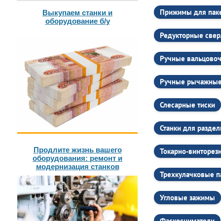
Установка и обуче
После покупки ста
Прижимы для паке
Выкупаем станки и
персонала для тог
оборудование б/у
адаптацию и интег
Редукторные свер
Сервисное обслу
Stalex обеспечива
выехать на объект
Ручные вальцовоч
чтобы минимизиров
Индивидуальные
Ручные рычажны
Каждое производств
случаях Stalex пр
Слесарные тиски
нужды вашего прои
Безопасность и э
Станки для раздел
Stalex строго прид
что обеспечивает б
Продлите жизнь вашего
Токарно-винторез
работают с минима
оборудования: ремонт и
бизнеса.
модернизация станков
Отзывы клиентов
Трехкулачковые п
Наша лучшая рекла
станков, высокую 
Угловые зажимы
достигать новых вы
Реальные пример
Фаскосниматели