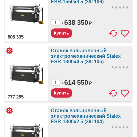
ESR-1550x3.5 (391106)
638 350
₽
x
808 335
Станок вальцовочный
электромеханический Stalex
ESR-1300x4.5 (391105)
614 550
₽
x
777 285
Станок вальцовочный
электромеханический Stalex
ESR-1300x2.5 (391104)