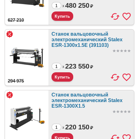
480 250
₽
x
627 210
Станок вальцовочный
электромеханический Stalex
ESR-1300x1.5E (391103)
223 550
₽
x
294 975
Станок вальцовочный
электромеханический Stalex
ESR-1300X1.5
220 150
₽
x