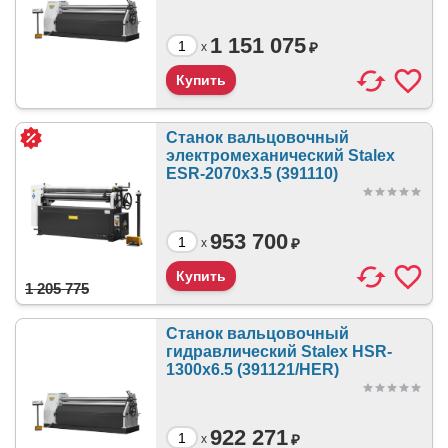
1 151 075
₽
x
Станок вальцовочный
электромеханический Stalex
ESR-2070x3.5 (391110)
953 700
₽
x
1 205 775
Станок вальцовочный
гидравлический Stalex HSR-
1300x6.5 (391121/HER)
922 271
₽
x