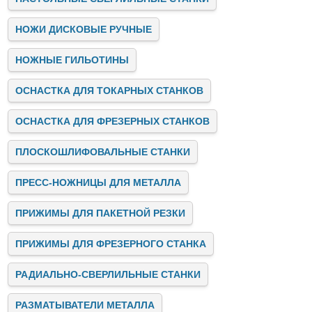
обслуживание оборудования и электричество.
Заключение
НОЖИ ДИСКОВЫЕ РУЧНЫЕ
Stalex — это лидер на рынке промышленных станков,
предлагающий инновационные, надёжные и
НОЖНЫЕ ГИЛЬОТИНЫ
высокопроизводительные решения для бизнеса. Мы
помогаем предприятиям автоматизировать и улучшать
ОСНАСТКА ДЛЯ ТОКАРНЫХ СТАНКОВ
производственные процессы, предоставляя качественное
оборудование, консультации и поддержку на всех этапах
сотрудничества.
ОСНАСТКА ДЛЯ ФРЕЗЕРНЫХ СТАНКОВ
Если вы ищете надёжного партнёра для модернизации
своего производства, свяжитесь с нами. Stalex готов
ПЛОСКОШЛИФОВАЛЬНЫЕ СТАНКИ
предложить вам лучшие решения для успешного развития
вашего бизнеса!
ПРЕСС-НОЖНИЦЫ ДЛЯ МЕТАЛЛА
ПРИЖИМЫ ДЛЯ ПАКЕТНОЙ РЕЗКИ
ПРИЖИМЫ ДЛЯ ФРЕЗЕРНОГО СТАНКА
РАДИАЛЬНО-СВЕРЛИЛЬНЫЕ СТАНКИ
РАЗМАТЫВАТЕЛИ МЕТАЛЛА