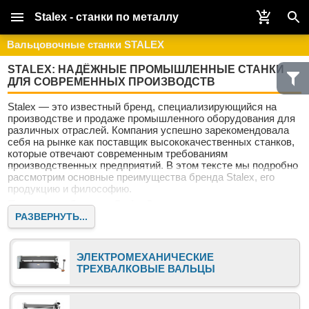
Stalex - станки по металлу
Вальцовочные станки STALEX
STALEX: НАДЁЖНЫЕ ПРОМЫШЛЕННЫЕ СТАНКИ
ДЛЯ СОВРЕМЕННЫХ ПРОИЗВОДСТВ
Stalex — это известный бренд, специализирующийся на
производстве и продаже промышленного оборудования для
различных отраслей. Компания успешно зарекомендовала
себя на рынке как поставщик высококачественных станков,
которые отвечают современным требованиям
производственных предприятий. В этом тексте мы подробно
рассмотрим основные преимущества бренда Stalex, его
продукцию и философию.
Почему выбирают Stalex?
РАЗВЕРНУТЬ...
Stalex — это не просто поставщик оборудования. Это
надёжный партнёр для предприятий, стремящихся к росту и
совершенствованию. Наши клиенты ценят нас за качество,
ЭЛЕКТРОМЕХАНИЧЕСКИЕ
надёжность и современный подход к машиностроению.
ТРЕХВАЛКОВЫЕ ВАЛЬЦЫ
Качество и инновации
Бренд Stalex известен своим стремлением к постоянному
совершенствованию продукции. Все станки проходят