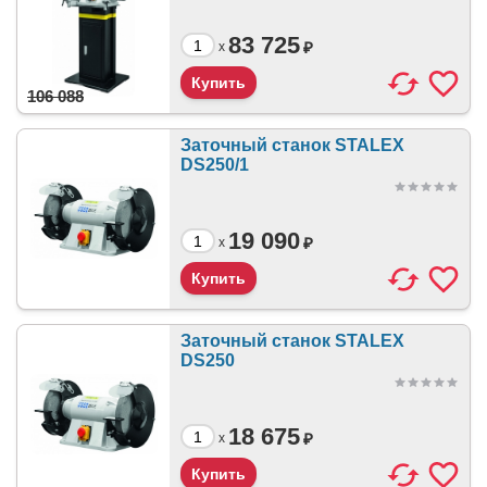
83 725
₽
x
106 088
Заточный станок STALEX
DS250/1
19 090
₽
x
Заточный станок STALEX
DS250
18 675
₽
x